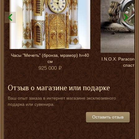
Часы "Мечеть" (бронза, мрамор) h=40
I.N.O.X. Paracord:
см
спасти 
925 000
Отзыв о магазине или подарке
Ваш опыт заказа в интернет магазине эксклюзивного
подарка или сувенира.
Оставить отзыв