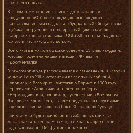
спиртного напитка.
В своем комментарии к книге издатель написал
следующее: «Отбросив традиционные средства
повествования, мы создали артбук, который обещает вам
глубокое погружение в непрерывный цикл времени,
историю и таинства коньяка LOUIS XIII и его наследия так,
как это никто никогда не делал».
Всего книга в мягкой обложке содержит 13 глав, каждая из
которых поделена на два эпизода: «Фильм» и
«Документалка».
В каждом эпизоде рассказывается о становлении и истории
коньяка Louis XIII с историями из реальных событий,
например, с Всемирной выставки в Париже в 1900 году,
пересечение Атлантического океана на борту
«Нормандии» или, например, путешествие в Восточном
Экспрессе. Кроме того, в книге представлены различные
варианты влияния коньяка Louis XIII на наше будущее.
Книгу можно будет приобрести в избранных книжных
магазинах, а также на Amazon, начиная с апреля этого
года. Стоимость: 150 фунтов стерлингов.