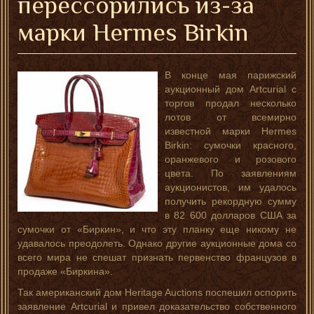
перессорились из-за
марки Hermes Birkin
В конце мая парижский
аукционный дом Artcurial с
торгов продал несколько
лотов от всемирно
известной марки Hermes
Birkin: сумочки красного,
оранжевого и розового
цвета. По заявлениям
аукционистов, им удалось
получить рекордную сумму
в 82 600 долларов США за
сумочки от «Биркин», и что эту планку еще никому не
удавалось преодолеть. Однако другие аукционные дома со
всего мира не спешат признать первенство французов в
продаже «Биркина».
Так американский дом Heritage Auctions поспешил оспорить
заявление Artcurial и привел доказательство собственного