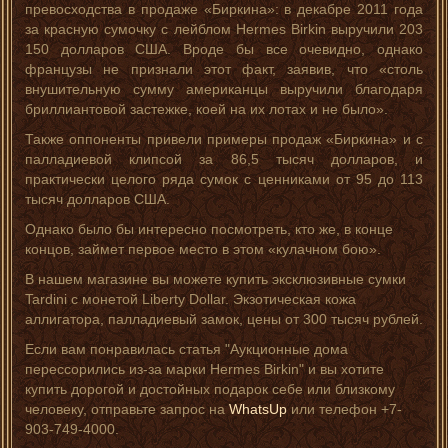
превосходства в продаже «Биркина»: в декабре 2011 года
за красную сумочку с лейблом Hermes Birkin выручили 203
150 долларов США. Вроде бы все очевидно, однако
французы не признали этот факт, заявив, что «столь
внушительную сумму американцы выручили благодаря
бриллиантовой застежке, коей на их лотах и не было».
Также оппоненты привели примеры продаж «Биркина» и с
палладиевой клипсой за 86,5 тысяч долларов, и
практически целого ряда сумок с ценниками от 95 до 113
тысяч долларов США.
Однако было бы интересно посмотреть, кто же, в конце
концов, займет первое место в этом «кулачном бою».
В нашем магазине вы можете купить эксклюзивные сумки
Tardini с монетой Liberty Dollar. Экзотическая кожа
аллигатора, палладиевый замок, цены от 300 тысяч рублей.
Если вам понравилась статья "Аукционные дома
перессорились из-за марки Hermes Birkin" и вы хотите
купить дорогой и достойных подарок себе или близкому
человеку, отправьте запрос на
WhatsUp
или телефон +7-
903-749-4000.