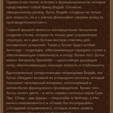
Однако в них полно эстетики и функциональности, которые
представляют собой бренд Bugatti. Согласно
официальному релизу, бутсы Bugatti «созданы не только
для скорости, но и с учетом философии «форма вслед за
производительностью»».
Главной фишкой является инновационная технология
создания стелек, которая не только дает ультралегкую
структуру, но и дает бутсам жесткую пластину для
мгновенного ускорения. Также у бутсах будет особая
Aerocage – подкладка, обволакивающая середину ступни и
обеспечивающая стабильность и опору. Более того, бутсы
имеют Aeropacity Speedskin – однослойную дышащую
сетку, обеспечивающую хорошую скорость и стабильность.
Вдохновленные суперсложными гиперкарами Bugatti, эти
бутсы обладают вставкой из углеродного волокна, который
повторяет легковесный материал, используемый в
автомобилях французского производителя. Кроме того,
бутсы синего цвета – в честь первых гоночных каров Гран-
При. Сбоку – две фразы – «Impossible is Nothing» («Нет
ничего невозможного») и «Create the Incomparable»
(«Создавай несравнимое»), которые можно назвать