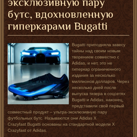
эксклюзивную пару
бутс, вдохновленную
гиперкарами Bugatti
Bugatti приподняла завесу
тайны над своим новым
творением совместно с
Adidas, и нет, это не
гиперкар ограниченного
издания за несколько
миллионов долларов. Через
несколько дней после
выпуска тизера в соцсетях
Bugatti и Adidas, наконец,
представили свой первый
совместный продукт – ультра-эксклюзивную пару
футбольных бутс. Называются они Adidas X
Crazyfast Bugatti основаны на стандартной модели X
Crazyfast от Adidas.