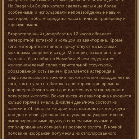
Но Jaeger-LeCoultre хотели сделать часы еще более
особенными и использовали непревзойденные навыки
мастеров, чтобы «нарядить» часы в гильош, гравировку и
горячую эмаль.
Второстепенный циферблат на 12 часов обладает
метеоритной вставкой и кольцом из авантюрина. Кроме
того, метеоритные панели присутствуют на мостиках
механизма спереди и сзади. Метеорит, из которого они
сделаны, был найдет в Намибии. В нем содержится
железоникелевый сплав с кристальной структурой,
образованной остыванием фрагментов астероида в
открытом космосе в течение нескольких миллиардов лет до
того, как он упал на Землю в доисторические времена.
Характерный узор часов достигается путем гравировки и
полировки кислотой. Вокруг диска из авантюрина находится
кольцо горячей эмали. Дисплей день/ночь состоит из
панели в 24 часа, на которой есть два золотых полукруга –
для дня и ночи. Дневная часть украшена узором гильош,
выгравированными вручную солнечными лучами и
отполированным солнцем из розового золота. В ночной
половине изображен полумесяц из отполированного