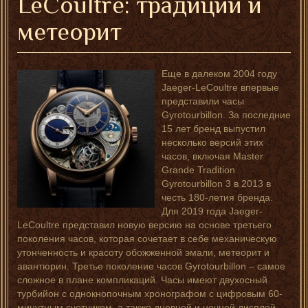
LeCoultre: традиции и
метеорит
Еще в далеком 2004 году
Jaeger-LeCoultre впервые
представили часы
Gyrotourbillon. За последние
15 лет бренд выпустил
несколько версий этих
часов, включая Master
Grande Tradition
Gyrotourbillon 3 в 2013 в
честь 180-летия бренда.
Для 2019 года Jaeger-
LeCoultre представил новую версию на основе третьего
поколения часов, которая сочетает в себе механическую
утонченность и красоту обожженной эмали, метеорит и
авантюрин. Третье поколение часов Gyrotourbillon – самое
сложное в плане компликаций. Часы имеют двухосный
турбийон с однокнопочным хронографом с цифровым 60-
минутным счетчиком, а также дневной и ночной дисплей.