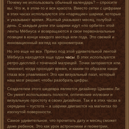
Почему не использовать обычный календарь? – спросите
вы. Что ж, в этом-то и вся красота. Вместо сетки с цифрами
в этих часах используются эти «парящие» шарики, которые
и указывают время. Желтый указывает месяц, голубой –
день. С каждым днем эти шарики идут «по орбите» этой
ленты Мёбиуса и возвращаются в свои первоначальные
позиции в конце каждого месяца или года. Это свежий и
инновационный взгляд на хронометраж.
Но это еще не все. Прямо под этой удивительной лентой
Мёбиуса находятся еще одни
часы
. В этих используется
ретро-дисплей с точечной матрицей. Точки загораются или
темнеют, когда проходит время, и каким-то образом наши
глаза все улавливают. Это как визуальный пазл, который
наш мозг решает, чтобы разобрать цифры.
Создателем этого шедевра является дизайнер Цзанвен Ли.
Он умеет использовать полости, оптические иллюзии и
визуальную простоту в своих дизайнах. Так и в этих часах в
середине – пустота – а шарики двигаются на магнитах по
изогнутой поверхности.
Самое удивительное, что прочитать дату и месяц сможет
даже ребенок. Это как урок астрономии и геометрии,