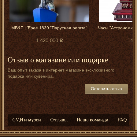
MB&F L'Epee 1839 "Парусная регата"
Часы "Астрономиче
б
1 420 000
145
Отзыв о магазине или подарке
Ваш опыт заказа в интернет магазине эксклюзивного
подарка или сувенира.
Оставить отзыв
СМИ и музеи
Отзывы
Наша команда
FAQ