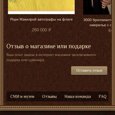
Рори Макилрой автографы на флаге
3000 бриллиантов 
ожерелье с сек
260 000
LeC
Отзыв о магазине или подарке
Ваш опыт заказа в интернет магазине эксклюзивного
подарка или сувенира.
Оставить отзыв
СМИ и музеи
Отзывы
Наша команда
FAQ