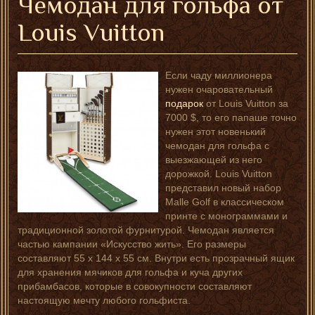
Чемодан для гольфа от
Louis Vuitton
Если чаду миллионера
нужен очаровательный
подарок
от Louis Vuitton за
7000 $, то его папаше точно
нужен этот новенький
чемодан для гольфа с
выезжающей из него
дорожкой. Louis Vuitton
представил новый набор
Malle Golf в классическом
принте с монограммами и
традиционной золотой фурнитурой. Чемодан является
частью кампании «Искусство жить». Его размеры
составляют 55 х 144 х 55 см. Внутри есть прозрачный ящик
для хранения мячиков для гольфа и куча других
прибамбасов, которые в совокупности составляют
настоящую мечту любого гольфиста.