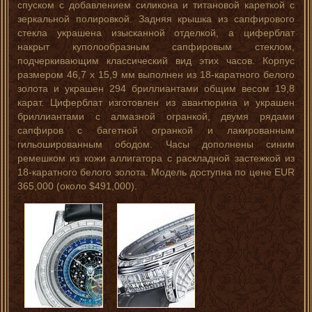
спуском с добавлением силикона и титановой кареткой с
зеркальной полировкой. Задняя крышка из сапфирового
стекла украшена изысканной отделкой, а циферблат
накрыт куполообразным сапфировым стеклом,
подчеркивающим классический вид этих часов. Корпус
размером 46,7 х 15,9 мм выполнен из 18-каратного белого
золота и украшен 294 бриллиантами общим весом 19,8
карат. Циферблат изготовлен из авантюрина и украшен
бриллиантами с алмазной огранкой, двумя рядами
сапфиров с багетной огранкой и лакированным
гильошированным ободом. Часы дополнены синим
ремешком из кожи аллигатора с раскладной застежкой из
18-каратного белого золота. Модель доступна по цене EUR
365,000 (около $491,000).