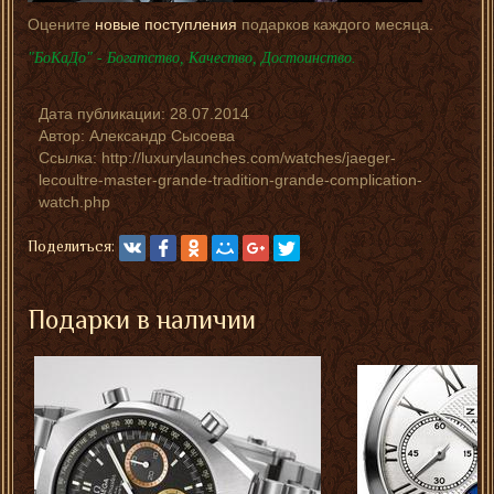
Оцените
новые поступления
подарков каждого месяца.
"БоКаДо" - Богатство, Качество, Достоинство.
Дата публикации:
28.07.2014
Автор:
Александр Сысоева
Ссылка: http://luxurylaunches.com/watches/jaeger-
lecoultre-master-grande-tradition-grande-complication-
watch.php
Поделиться:
Подарки в наличии