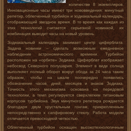
количестве 8 экземпляров.
Инновационные часы имеют три нововведения: минутный
репетир, облегченный турбийон и зодиакальный календарь,
отображающий звездное время. В то время как каждая из
этих технологий считается серьезной новинкой, их
комбинация выводит часы на новый уровень.
Зодиакальный календарь занимает центр циферблата.
Задача новинки – сделать возможным ежедневное
наблюдение астрономического времени. Турбийон
расположен на «орбите» Зодиака. Циферблат изображает
небосвод Северного полушария. Элемент в виде солнца
выполняет полный оборот вокруг обода за 24 часа таким
образом, чтобы на шкале поочередно появились
обозначение часов, дней, месяцев и знаков Зодиака.
Точность этого механизма основана на передовой
технологии, а темп регулируется сверхлегким титановым
корпусом турбийона. Звук минутного репетира рождается
благодаря двум хрустальным гонгам, прикрепленным
непосредственно к сапфировому стеклу. Работа модели
отличается превосходной четкостью.
Облегченный турбийон оснащен высокотехнологичным