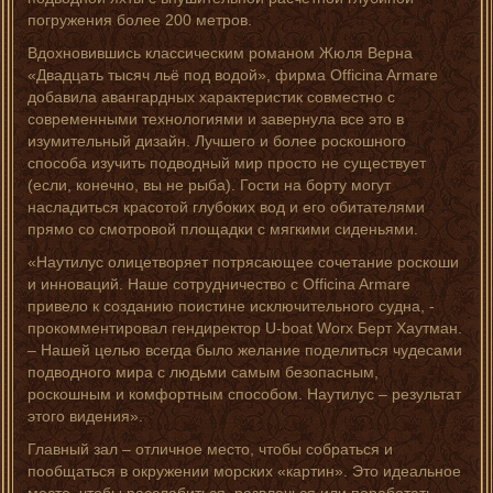
погружения более 200 метров.
Вдохновившись классическим романом Жюля Верна
«Двадцать тысяч льё под водой», фирма Officina Armare
добавила авангардных характеристик совместно с
современными технологиями и завернула все это в
изумительный дизайн. Лучшего и более роскошного
способа изучить подводный мир просто не существует
(если, конечно, вы не рыба). Гости на борту могут
насладиться красотой глубоких вод и его обитателями
прямо со смотровой площадки с мягкими сиденьями.
«Наутилус олицетворяет потрясающее сочетание роскоши
и инноваций. Наше сотрудничество с Officina Armare
привело к созданию поистине исключительного судна, -
прокомментировал гендиректор U-boat Worx Берт Хаутман.
– Нашей целью всегда было желание поделиться чудесами
подводного мира с людьми самым безопасным,
роскошным и комфортным способом. Наутилус – результат
этого видения».
Главный зал – отличное место, чтобы собраться и
пообщаться в окружении морских «картин». Это идеальное