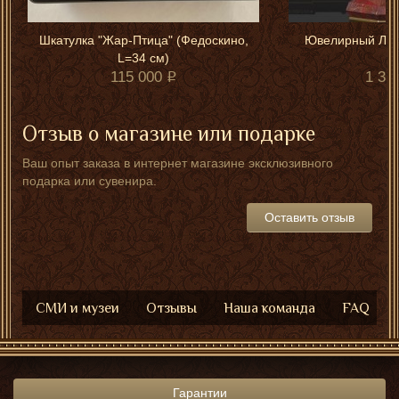
Шкатулка "Жар-Птица" (Федоскино,
Ювелирный Лев
L=34 см)
115 000
1 35
Отзыв о магазине или подарке
Ваш опыт заказа в интернет магазине эксклюзивного
подарка или сувенира.
Оставить отзыв
СМИ и музеи
Отзывы
Наша команда
FAQ
Гарантии