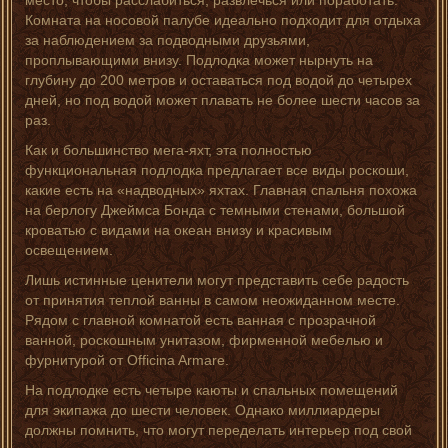
место, чтобы расслабиться, развлечься или поработать.
Комната на носовой палубе идеально подходит для отдыха
за наблюдением за подводными друзьями,
проплывающими внизу. Подлодка может нырнуть на
глубину до 200 метров и оставаться под водой до четырех
дней, но под водой может плавать не более шести часов за
раз.
Как и большинство мега-яхт, эта полностью
функциональная подлодка предлагает все виды роскоши,
какие есть на «надводных» яхтах. Главная спальня похожа
на берлогу Джеймса Бонда с темными стенами, большой
кроватью с видами на океан внизу и красивым
освещением.
Лишь истинные ценители могут представить себе радость
от принятия теплой ванны в самом неожиданном месте.
Рядом с главной комнатой есть ванная с прозрачной
ванной, роскошным унитазом, фирменной мебелью и
фурнитурой от Officina Armare.
На подлодке есть четыре каюты и спальных помещений
для экипажа до шести человек. Однако миллиардеры
должны помнить, что могут переделать интерьер под свой