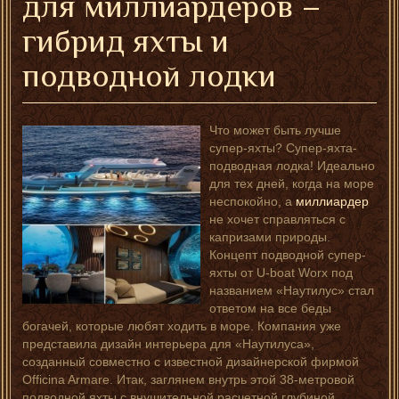
для миллиардеров –
гибрид яхты и
подводной лодки
Что может быть лучше
супер-яхты? Супер-яхта-
подводная лодка! Идеально
для тех дней, когда на море
неспокойно, а
миллиардер
не хочет справляться с
капризами природы.
Концепт подводной супер-
яхты от U-boat Worx под
названием «Наутилус» стал
ответом на все беды
богачей, которые любят ходить в море. Компания уже
представила дизайн интерьера для «Наутилуса»,
созданный совместно с известной дизайнерской фирмой
Officina Armare. Итак, заглянем внутрь этой 38-метровой
подводной яхты с внушительной расчетной глубиной