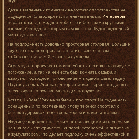
вкус.
Даже в маленьких комнатках недостаток пространства не
ощущается, благодаря изумительным видам.
Интерьеры
поразительны, с модной мебелью и большими круглыми
окнами, благодаря которым вам кажется, будто подводный
мир окутывает вас.
На подлодке есть довольно просторная столовая. Большие
круглые окна подогревают аппетит, позволяя вам
любоваться морской жизнью за ужином.
Огромную террасу яхты можно убрать, если вы планируете
погружение, а так на ней есть бар, комната отдыха и
джакузи. Подводное приключение – в одном шаге, ведь у
Наутилуса есть Aronnax, который может перевезти до пяти
пассажиров на лучшие места для погружения.
Кстати, U-Boat Worx не забыли и про спорт. На судне есть
оснащенный по последнему слову техники спортзал с
беговой дорожкой, велотренажером и даже гантелями.
Наутилус поражает не только потрясающими интерьерами,
но и дизель-электрической силовой установкой и литиевым
аккумулятором, что делает подлодку очень эффективной и