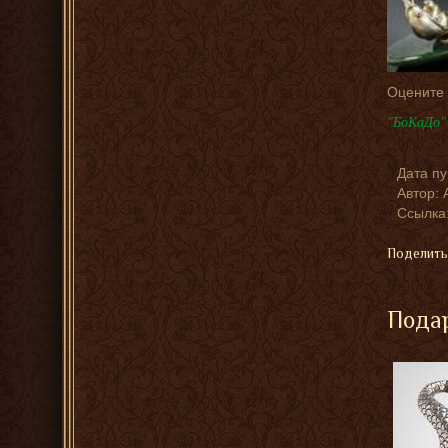
Оцените
"БоКаДо" 
Дата п
Автор:
Ссылка:
Поделить
Подар