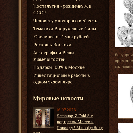
Ностальгия - рожденным в
СССР
Человеку у которого всё есть
Тематика Вооруженные Силы
Ювелирка от 1 млн рублей
Роскошь Востока
Автографы и Вещи
безупреч
знаменитостей
временем
коллекци
Подарки 100% в Москве
Инвестиционные работы в
одном экземпляре
Мировые новости
16.07.2026
Samsung Z Fold 8 с
портретом Месси и
Роналду ЧМ по футболу