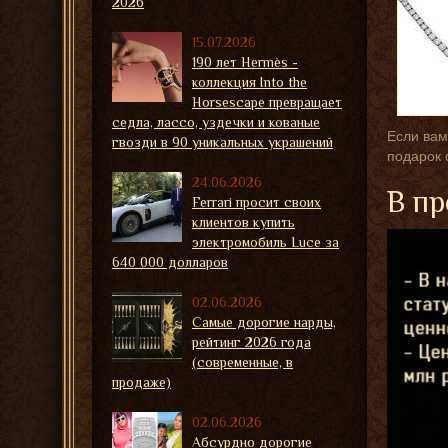
2026
15.07.2026
190 лет Hermès -
коллекция Into the
Horsescape превращает
седла, лассо, уздечки и кованые
Если вам
гвозди в 90 уникальных украшений
подарок 
24.06.2026
В пр
Ferrari просит своих
клиентов купить
электромобиль Luce за
640 000 долларов
02.06.2026
Самые дорогие нарды,
рейтинг 2026 года
(современные, в
продаже)
02.06.2026
Абсурдно дорогие