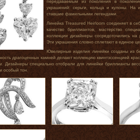
передаваемым из поколения в поколени
украшений: серьги, кольца и кулоны. На 
ставшие фамильными легендами.
Линейка Treasured Heirloom соединяет в себ
качество бриллиантов, мастерство специ
коллекции дизайнеры сосредоточились на 
Эти украшения словно сплетают в единое це
Ювелирные изделия линейки созданы из бе
ность драгоценных камней делают коллекцию квинтэссенцией крас
. Дизайнеры специально отобрали для линейки бриллианты весо
и особый тон.