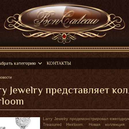
ыбрать категорию
КОНТАКТЫ
новости
ry Jewelry представляет ко
rloom
Larry Jewelry продемонстрировал ежегодную
Treasured Heirloom. Новая коллекци