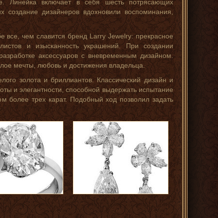
е. Линейка включает в себя шесть потрясающих
их создание дизайнеров вдохновили воспоминания,
е все, чем славится бренд Larry Jewelry: прекрасное
алистов и изысканность украшений. При создании
разработке аксессуаров с вневременным дизайном.
лое мечты, любовь и достижения владельца.
лого золота и бриллиантов. Классический дизайн и
оты и элегантности, способной выдержать испытание
м более трех карат. Подобный ход позволил задать