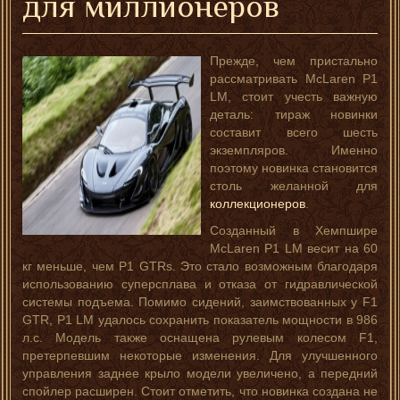
для миллионеров
Прежде, чем пристально
рассматривать McLaren P1
LM, стоит учесть важную
деталь: тираж новинки
составит всего шесть
экземпляров. Именно
поэтому новинка становится
столь желанной для
коллекционеров
.
Созданный в Хемпшире
McLaren P1 LM весит на 60
кг меньше, чем P1 GTRs. Это стало возможным благодаря
использованию суперсплава и отказа от гидравлической
системы подъема. Помимо сидений, заимствованных у F1
GTR, Р1 LM удалось сохранить показатель мощности в 986
л.с. Модель также оснащена рулевым колесом F1,
претерпевшим некоторые изменения. Для улучшенного
управления заднее крыло модели увеличено, а передний
спойлер расширен. Стоит отметить, что новинка создана не