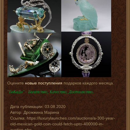
Оцените
новые поступления
подарков каждого месяца.
"БоКаДо" - Богатство, Качество, Достоинство.
Дата публикации:
03.08.2020
Автор:
Дрожжина Марина
Ссылка: https://luxurylaunches.com/auctions/a-300-year-
old-mexican-gold-coin-could-fetch-upto-400000-in-
auction.php