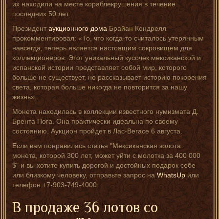
их находили на месте кораблекрушения в течение
последних 50 лет.
Президент
аукционного дома
Брайан Кендрелл
прокомментировал: «То, что когда-то считалось утерянным
навсегда, теперь является настоящим сокровищем для
коллекционеров. Этот уникальный кусочек мексиканской и
испанской истории представляет собой мир, которого
больше не существует, но рассказывает историю покорения
света, которая больше никогда не повторится за нашу
жизнь».
Монета находилась в коллекции известного нумизмата Д.
Брента Пога. Она практически идеальна по своему
состоянию. Аукцион пройдет в Лас-Вегасе 6 августа.
Если вам понравилась статья "Мексиканская золота
монета, которой 300 лет, может уйти с молотка за 400 000
$" и вы хотите купить дорогой и достойных подарок себе
или близкому человеку, отправьте запрос на
WhatsUp
или
телефон +7-903-749-4000.
В продаже 36 лотов со