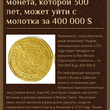
монета, которой 300
лет, может уйти с
молотка за 400 000 $
Нумизматы, пора обострить
ваше внимание! Редкая
мексиканская монета 1714
года будет продана на
аукционе в Лас-Вегасе.
Оценочная стоимость – от
200 000 $ до 400 000 $.
По информации аукциона
Stack’s Bowers Galleries,
монету отчеканили для
испанских высокопочтенных
лиц (скорее всего, короля); она была создана, как успех
Испании в распространении в Новом Свете. Несколько
таких монет затонули в результате урагана, когда их
перевозили из Нового Света в Испанию в 1715 году. Позже