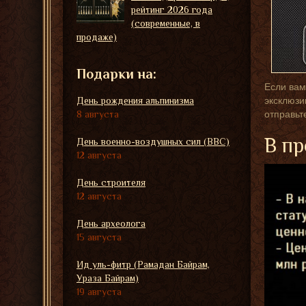
рейтинг 2026 года
(современные, в
продаже)
Подарки на:
Если вам
День рождения альпинизма
эксклюзи
8 августа
отправьт
В пр
День военно-воздушных сил (ВВС)
12 августа
День строителя
12 августа
День археолога
15 августа
Ид уль-фитр (Рамадан Байрам,
Ураза Байрам)
19 августа