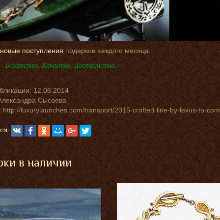
новые поступления
подарков каждого месяца.
- Богатство, Качество, Достоинство.
убликации:
12.08.2014
Александра Сысоева
 http://luxurylaunches.com/transport/2015-crafted-line-by-lexus-to-co
ся:
ки в наличии