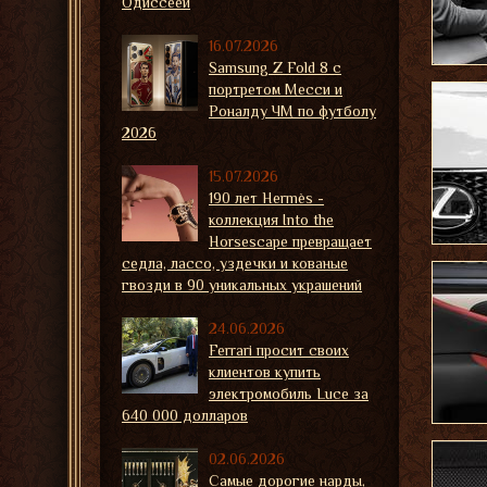
Одиссеей
16.07.2026
Samsung Z Fold 8 с
портретом Месси и
Роналду ЧМ по футболу
2026
15.07.2026
190 лет Hermès -
коллекция Into the
Horsescape превращает
седла, лассо, уздечки и кованые
гвозди в 90 уникальных украшений
24.06.2026
Ferrari просит своих
клиентов купить
электромобиль Luce за
640 000 долларов
02.06.2026
Самые дорогие нарды,