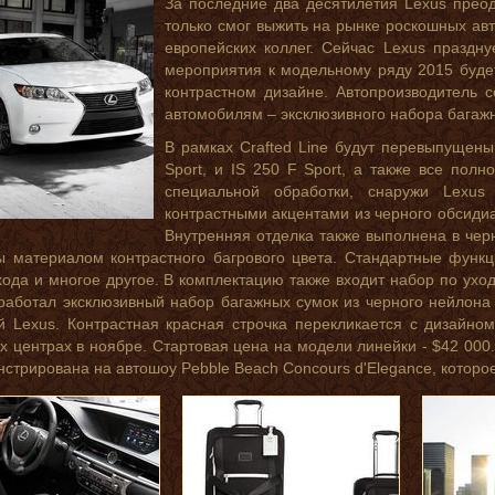
За последние два десятилетия Lexus преод
только смог выжить на рынке роскошных ав
европейских коллег. Сейчас Lexus праздну
мероприятия к модельному ряду 2015 будет
контрастном дизайне. Автопроизводитель 
автомобилям – эксклюзивного набора багаж
В рамках Crafted Line будут перевыпущен
Sport, и IS 250 F Sport, а также все пол
специальной обработки, снаружи Lexus
контрастными акцентами из черного обсидиа
Внутренняя отделка также выполнена в чер
 материалом контрастного багрового цвета. Стандартные функци
хода и многое другое. В комплектацию также входит набор по уход
работал эксклюзивный набор багажных сумок из черного нейлона
 Lexus. Контрастная красная строчка перекликается с дизайном
х центрах в ноябре. Стартовая цена на модели линейки - $42 000.
стрирована на автошоу Pebble Beach Concours d'Elegance, которое