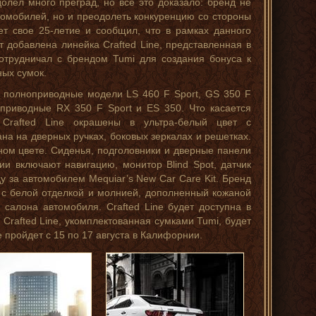
олел много преград, но все это доказало: бренд не
томобилей, но и преодолеть конкуренцию со стороны
ет свое 25-летие и сообщил, что в рамках данного
 добавлена линейка Crafted Line, представленная в
сотрудничал с брендом Tumi для создания бонуса к
ных сумок.
ы полноприводные модели LS 460 F Sport, GS 350 F
ноприводные RX 350 F Sport и ES 350. Что касается
 Crafted Line окрашены в ультра-белый цвет с
на на дверных ручках, боковых зеркалах и решетках.
ном цвете. Сиденья, подголовники и дверные панели
и включают навигацию, монитор Blind Spot, датчик
у за автомобилем Mequiar’s New Car Care Kit. Бренд
 с белой отделкой и молнией, дополненный кожаной
 салона автомобиля. Crafted Line будет доступна в
 Crafted Line, укомплектованная сумками Tumi, будет
 пройдет с 15 по 17 августа в Калифорнии.