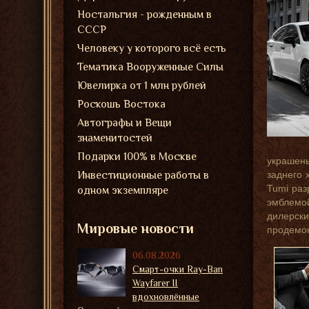
Ностальгия - рожденным в
СССР
Человеку у которого всё есть
Тематика Вооруженные Силы
Ювелирка от 1 млн рублей
Роскошь Востока
Автографы и Вещи
знаменитостей
Подарки 100% в Москве
украшены
Инвестиционные работы в
заднего 
Tumi раз
одном экземпляре
эмблемой
дилерски
Мировые новости
продемон
06.08.2026
Смарт-очки Ray-Ban
Wayfarer II
вдохновлённые