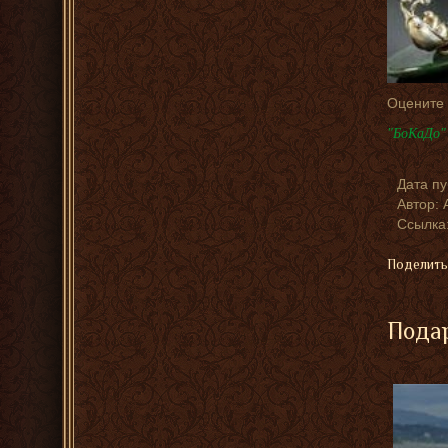
Оцените
"БоКаДо" 
Дата п
Автор:
Ссылка:
Поделить
Подар