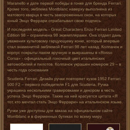
Maranello и дате первой победы в гонке для бренда Ferrari.
Кроме того, эмблема Montblanc наверху выполнена из
матового кварца в честь замороженных окон, на которых
юный Энцо Феррари отрабатывал свою подпись.
И последняя модель - Great Characters Enzo Ferrari Limited
Edition 98 – ограничена 98 экземплярами. Она отдает дань
уважения культовому гарцующему коню, который впервые
стал знаменитой эмблемой Ferrari 98 лет назад. Колпачок и
корпус покрыты лаком вручную и выкрашены в «Rosso
Corsa» - официальный гоночный цвет итальянских
автомобилей и пилотов. Колпачок украшен номером 29 – в
честь года основания
Scuderia Ferrari. Дизайн ручки повторяет кузов 1952 Ferrari
500 F2 – первого победителя F1 для Scuderia. Ручка
украшена несколькими гравировками и декором в честь
успеха Энцо Феррари. Также на ней красуется цитата «Я
тот, кто мечтал стать Энцо Феррари» на итальянском языке.
Ручки уже доступны для заказа на официальном сайте
Montblanc и в фирменных бутиках по всему миру.