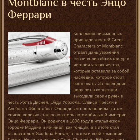
Montblanc в честь Энцо
Феррари
Коллекция письменных
принадлежностей Great
Characters от Montblanc
отдает дань уважения
жизни величайших фигур в
истории человечества,
которые оставили за собой
наследие, которое стоит
чествовать. За последние
пару лет в коллекции
выходили серии ручек в
честь Уолта Диснея, Энди Уорхола, Элвиса Пресли и
Альберта Эйнштейна. Очередным пополнением в этом
списке великих стал основатель автомобильной империи
Энцо Феррари. Он родился в 1898 году в итальянском
городке Модена и начинал, как гонщик, а в итоге стал
основателем Scuderia Ferrari, а потом и всей компании
Ferrari. Новая коллекция Great Characters Edition отдает