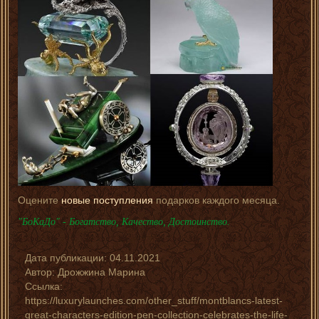
Оцените
новые поступления
подарков каждого месяца.
"БоКаДо" - Богатство, Качество, Достоинство.
Дата публикации:
04.11.2021
Автор:
Дрожжина Марина
Ссылка:
https://luxurylaunches.com/other_stuff/montblancs-latest-
great-characters-edition-pen-collection-celebrates-the-life-