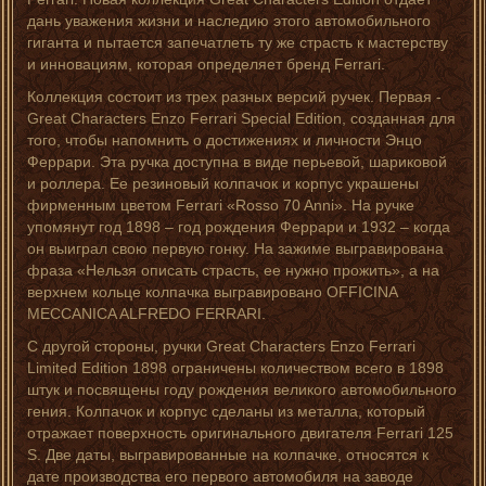
дань уважения жизни и наследию этого автомобильного
гиганта и пытается запечатлеть ту же страсть к мастерству
и инновациям, которая определяет бренд Ferrari.
Коллекция состоит из трех разных версий ручек. Первая -
Great Characters Enzo Ferrari Special Edition, созданная для
того, чтобы напомнить о достижениях и личности Энцо
Феррари. Эта ручка доступна в виде перьевой, шариковой
и роллера. Ее резиновый колпачок и корпус украшены
фирменным цветом Ferrari «Rosso 70 Anni». На ручке
упомянут год 1898 – год рождения Феррари и 1932 – когда
он выиграл свою первую гонку. На зажиме выгравирована
фраза «Нельзя описать страсть, ее нужно прожить», а на
верхнем кольце колпачка выгравировано OFFICINA
MECCANICA ALFREDO FERRARI.
С другой стороны, ручки Great Characters Enzo Ferrari
Limited Edition 1898 ограничены количеством всего в 1898
штук и посвящены году рождения великого автомобильного
гения. Колпачок и корпус сделаны из металла, который
отражает поверхность оригинального двигателя Ferrari 125
S. Две даты, выгравированные на колпачке, относятся к
дате производства его первого автомобиля на заводе