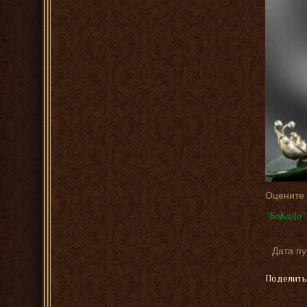
Оцените
"БоКаДо" 
Дата п
Поделить