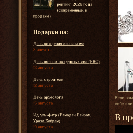
рейтинг 2026 года
(современные, в
продаже)
Подарки на:
День рождения альпинизма
8 августа
День военно-воздушных сил (ВВС)
12 августа
День строителя
12 августа
День археолога
Если вам
15 августа
себе или
В пр
Ид уль-фитр (Рамадан Байрам,
Ураза Байрам)
19 августа