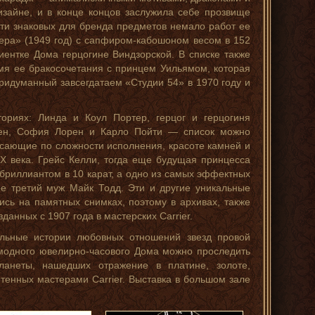
изайне, и в конце концов заслужила себе прозвище
ати знаковых для бренда предметов немало работ ее
тера» (1949 год) с сапфиром-кабошоном весом в 152
ентке Дома герцогине Виндзорской. В списке также
емя ее бракосочетания с принцем Уильямом, которая
придуманный завсегдатаем «Студии 54» в 1970 году и
риях: Линда и Коул Портер, герцог и герцогиня
бен, София Лорен и Карло Пойти — список можно
ясающие по сложности исполнения, красоте камней и
X века. Грейс Келли, тогда еще будущая принцесса
 бриллиантом в 10 карат, а одно из самых эффектных
е третий муж Майк Тодд. Эти и другие уникальные
ись на памятных снимках, поэтому в архивах, также
анных с 1907 года в мастерских Carrier.
альные истории любовных отношений звезд провой
 модного ювелирно-часового Дома можно проследить
ланеты, нашедших отражение в платине, золоте,
тенных мастерами Carrier. Выставка в большом зале