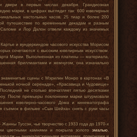
ои двери в первых числах декабря. Грандиозная
едию марки, в цифрах выглядит так: 600 ювелирных
никальных настольных часов, 25 тиар и более 200
обой путешествие по временным декадам и разным
н Саломе и Лор Далон отвели каждому из значимых
 Картье и вундеркиндом часового искусства Морисом
торых сочетаются с высоким ювелирным искусством.
арта Марии. Выполненная из платины — материала,
ашенная бриллиантами и жемчугом, она изначально
 знаменитые сцены с Мэрилин Монро в картонах «В
ленькой ночной серенаде», «Красавица и Чудовище»
Последний не столько впечатляет пятью десятками
рроу. После премьеры поклонники марки штурмовали
ношения ювелирно-часового Дома и кинематографа
емя съемок в фильме «Сын Шейха» снять с руки часы
анны Туссэн, чье творчество с 1933 года до 1970-х
кции цветными камнями и покрыла золото
эмалью
,
махарадж — анималисхичными мотивами, драконами и