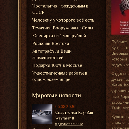
Ностальгия - рожденным в
СССР
Человеку у которого всё есть
Тематика Вооруженные Силы
Ювелирка от 1 млн рублей
Публике 
Роскошь Востока
Куэ, — н
Автографы и Вещи
Впервые 
знаменитостей
который 
задумыва
Подарки 100% в Москве
Инвестиционные работы в
Отдельн
одном экземпляре
джазе то
Жана Кок
украшени
Мировые новости
нью-йор
зародили
06.08.2026
Tank. Мо
Смарт-очки Ray-Ban
Кураторы
Wayfarer II
внесло 
вдохновлённые
вдохновл