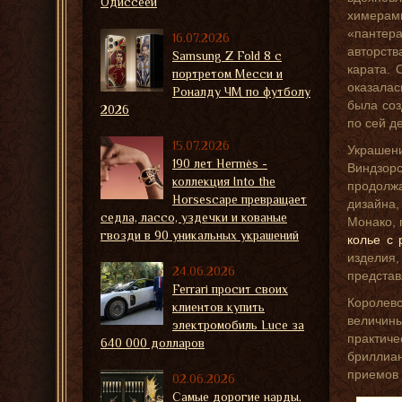
Одиссеей
химерами
«пантера
16.07.2026
авторств
Samsung Z Fold 8 с
карата. 
портретом Месси и
оказалас
Роналду ЧМ по футболу
была соз
2026
по сей д
15.07.2026
Украшен
190 лет Hermès -
Виндзор
коллекция Into the
продолжа
Horsescape превращает
дизайна,
седла, лассо, уздечки и кованые
Монако, 
гвозди в 90 уникальных украшений
колье с
изделия,
24.06.2026
представ
Ferrari просит своих
Королев
клиентов купить
величины
электромобиль Luce за
практич
640 000 долларов
бриллиан
приемов 
02.06.2026
Самые дорогие нарды,