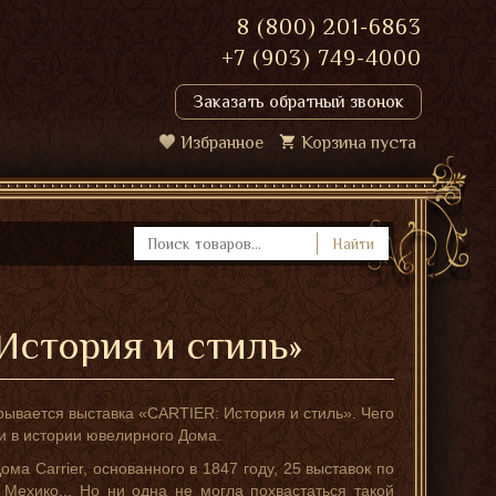
8 (800) 201-6863
+7 (903) 749-4000
Заказать обратный звонок
Избранное
Корзина пуста
Найти
История и стиль»
рывается выставка «CARTIER: История и стиль». Чего
ии в истории ювелирного Дома.
ма Carrier, основанного в 1847 году, 25 выставок по
 Мехико... Но ни одна не могла похвастаться такой