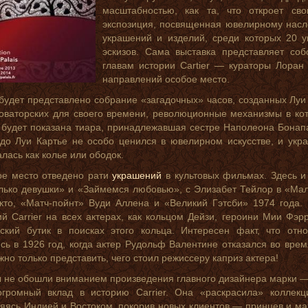
масштабностью, как та, что откроет св
экспозиция, посвященная ювелирному насл
украшений и изделий, среди которых 20 у
эскизов. Сама выставка представляет с
главам истории Cartier — кураторы Лора
направлений особое место.
будет представлено собрание «загадочных» часов, созданных Луи
оваторских для своего времени, революционные механизмы в ко
будет показана тиара, принадлежавшая сестре Наполеона Бонап
до Луи Картье не особо ценился в ювелирном искусстве, и укр
лась как колье или ободок.
ое место отведено рати
украшений
в культовых фильмах. Здесь и
лько девушки» и «Займемся любовью», с Элизабет Тейлор в «Ма
то, «Матч-пойнт» Вуди Аллена и «Великий Гэтсби» 1974 года. 
й Carrier на всех актерах, как кольцом Дейзи, героини Мии Фэ
кский бутик в поисках этого кольца. Интересен факт, что от
сь в 1926 год, когда актер Рудольф Валентине отказался во вр
жно только представить, чего стоил режиссеру каприз актера!
 не обошли вниманием произведения главного дизайнера марки — Ж
огромный вклад в историю Carrier. Она «раскрасила» колле
яясь Индией и Востоком, покорив новых клиентов — принцев и 