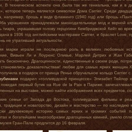
. В техническом аспекте она была так же гениальна, как и в д
», которое теперь является символом Дома Carrier. Среди двадц
а, например, брошь в виде фламинго (1940 год) или брошь «Пан
Оба украшения принадлежали законодательнице мод и верной кли
ь тиара, украшавшая голову герцогини Кембриджской Кейт во вр
дана в 1936 год английскими мастерами Carrier, и браслет Love, 
ень не утративший актуальности.
ия марки играли не последнюю роль в великих любовных исто
ские, Вивьен Ли и Лоуренс Оливье, Марлей Дитрих и Жан Га
ть бесконечно. Драгоценности, единственные в своем роде, потр
 становились доказательствам! любви для самых ярких женщин X
получила в подарок от принца Ренье обручальное кольцо Carrier с
 рубинами
подарил «голливудской принцессе» Элизабет Тейлор е
 покидая первый бутик на Rue de la Paix в Париже, запечатлевал
ленных на выставке, можно найти изображения всех предметов, созд
ские семьи от Запада до Востока, голливудские фильмы и ре
, традиции и новаторство, дизайн и мастерство — по наследию
ески двухвековую историю самых ярких и громких событий п
тах и богатейшем многообразии драгоценных камней, умело спле
музея Гран-Пале продлится до 16 февраля.