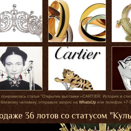
 понравилась статья "Открытие выставки «CARTIER: История и стил
 близкому человеку, отправьте запрос на
WhatsUp
или телефон +7-9
одаже 36 лотов со статусом "Кул