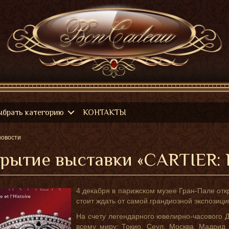
ыбрать категорию
КОНТАКТЫ
новости
рытие выставки «CARTIER: 
4 декабря в парижском музее Гран-Пале отк
стоит ждать от самой грандиозной экспозиц
На счету легендарного ювелирно-часового До
всему миру: Токио, Сеул, Москва, Мадрид,