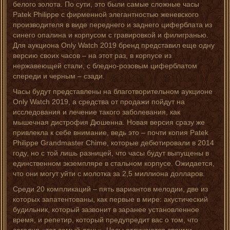
белого золота. По сути, это были самые сложные часы
Patek Philippe с фирменной элегантностью женевского
производителя в виде переднего и заднего циферблата из
синего опалина и корпусом с гравировкой и филигранью.
Для аукциона Only Watch 2019 бренд представил еще одну
версию своих часов – на этот раз, в корпусе из
нержавеющей стали, с бледно-розовым циферблатом
спереди и черным – сзади.
Часы будут представлены на благотворительном аукционе
Only Watch 2019, а средства от продажи пойдут на
исследования и лечение такого заболевания, как
мышечная дистрофия Дюшенна. Новая версия сразу же
привлекла к себе внимание, ведь это – почти копия Patek
Philippe Grandmaster Chime, которые дебютировали в 2014
году, но с той лишь разницей, что часы будут выпущены в
единственном экземпляре в стальном корпусе. Ожидается,
что они могут уйти с молотка за 2,5 миллиона долларов.
Среди 20 компликаций – пять вариантов мелодии, две из
которых запатентованы, как первые в мире: акустический
будильник, который зазвонит в заранее установленное
время, и репетир, который предупредит вас о том, что