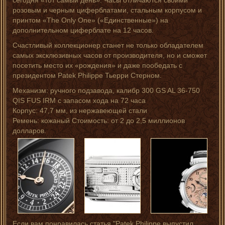
сегодня «тот самый день». Часы отличаются своими
розовым и черным циферблатами, стальным корпусом и
принтом «The Only One» («Единственные») на
дополнительном циферблате на 12 часов.
Счастливый коллекционер станет не только обладателем
самых эксклюзивных часов от производителя, но и сможет
посетить место их «рождения» и даже пообедать с
президентом Patek Philippe Тьерри Стерном.
Механизм: ручного подзавода, калибр 300 GS AL 36-750
QIS FUS IRM с запасом хода на 72 часа
Корпус: 47,7 мм, из нержавеющей стали
Ремень: кожаный Стоимость: от 2 до 2,5 миллионов
долларов.
Если вам понравилась статья "Patek Philippe выпустил