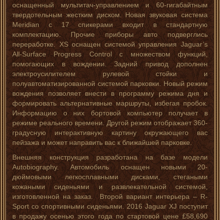
оснащенный мультитач-управлением и 60-гигабайтным
твердотельным жестким диском. Новая звуковая система
Meridian с 17 спикерами входит в стандартную
комплектацию. Прочие приборы авто подверглись
переработке. XS оснащен системой управления Jaguar’s
All-Surface Progress Control с множеством функций,
помогающих в вождении. Задний привод дополнен
электроусилителем рулевой стойки и
полуавтоматизированной системой парковки. Новый режим
вождения позволяет внести в программу режима дня и
формировать альтернативные маршруты, избегая пробок.
Информацию о них бортовой компьютер получает в
режиме реального времени. Другой режим отображает 360-
градусную интерактивную картину окружающего вас
пейзажа и может направить вас к ближайшей парковке.
Внешняя конструкция разработана на базе модели
Autobiography. Автомобиль оснащен новыми 20-
дюймовыми легкосплавными дисками, стегаными
кожаными сиденьями и развлекательной системой,
изготовленной на заказ. Второй вариант интерьера – R-
Sport со спортивными сиденьями. 2016 Jaguar XJ поступит
в продажу осенью этого года по стартовой цене £58,690