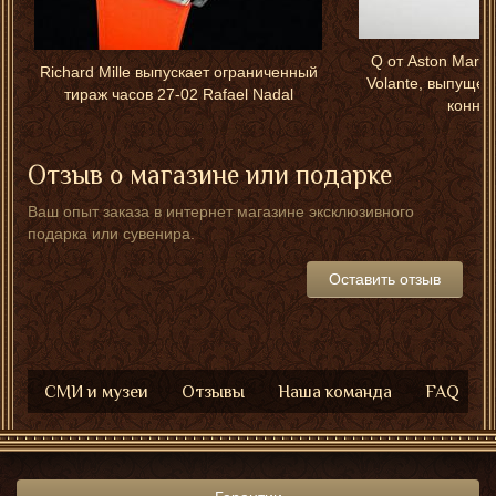
Q от Aston Marti
Richard Mille выпускает ограниченный
Volante, выпуще
тираж часов 27-02 Rafael Nadal
конног
Отзыв о магазине или подарке
Ваш опыт заказа в интернет магазине эксклюзивного
подарка или сувенира.
Оставить отзыв
СМИ и музеи
Отзывы
Наша команда
FAQ