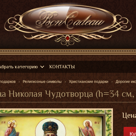
ыбрать категорию
КОНТАКТЫ
подарков
Религиозные символы
Христианские подарки
Дорогие ик
а Николая Чудотворца (h=34 см,
Цен
Ку