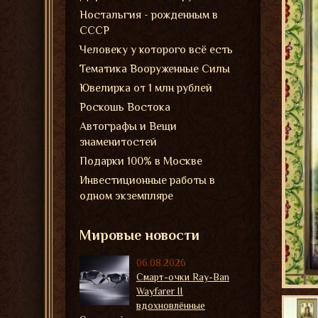
Ностальгия - рожденным в
СССР
Человеку у которого всё есть
Тематика Вооруженные Силы
Ювелирка от 1 млн рублей
Роскошь Востока
Автографы и Вещи
знаменитостей
Подарки 100% в Москве
Инвестиционные работы в
одном экземпляре
Мировые новости
06.08.2026
Смарт-очки Ray-Ban
Wayfarer II
вдохновлённые