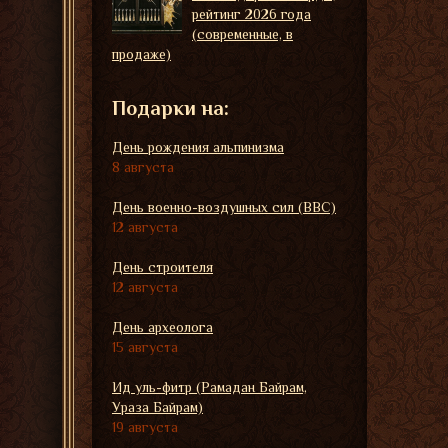
рейтинг 2026 года
(современные, в
продаже)
Подарки на:
День рождения альпинизма
8 августа
День военно-воздушных сил (ВВС)
12 августа
День строителя
12 августа
День археолога
15 августа
Ид уль-фитр (Рамадан Байрам,
Ураза Байрам)
19 августа