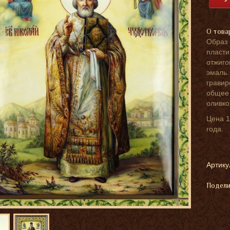
О това
Образ 
пласти
отжиго
эмаль.
гравир
общее 
оливко
Цена 1
года.
Артику
Подели