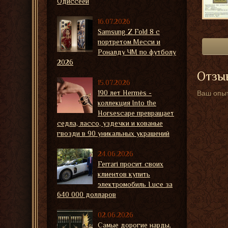
Одиссеей
16.07.2026
Samsung Z Fold 8 с
портретом Месси и
Роналду ЧМ по футболу
2026
Отзыв
15.07.2026
190 лет Hermès -
Ваш опыт
коллекция Into the
Horsescape превращает
седла, лассо, уздечки и кованые
гвозди в 90 уникальных украшений
24.06.2026
Ferrari просит своих
клиентов купить
электромобиль Luce за
640 000 долларов
02.06.2026
Самые дорогие нарды,