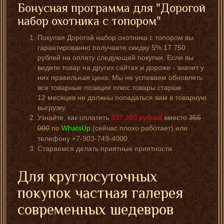
Бонусная программа для "Дорогой
набор охотника с топором"
Покупая Дорогой набор охотника с топором вы
гарантированно получаете скидку 5% 17 750
рублей на оплату следующей покупки. Если вы
видите товар на других сайтах и дороже - значит у
них правильная цена. Мы не успеваем обновлять
все товарные позиции плюс товары старше
12 месяцев не должны попадаться вам в товарную
выгрузку.
Узнайте, как оплатить
337 250
рублей
вместо
355
000
по
WhatsUp
(сейчас плохо работает) или
телефону +7-903-749-4000.
Стараемся делать приятные приятности.
Для круглосуточных
покупок частная галерея
современных шедевров