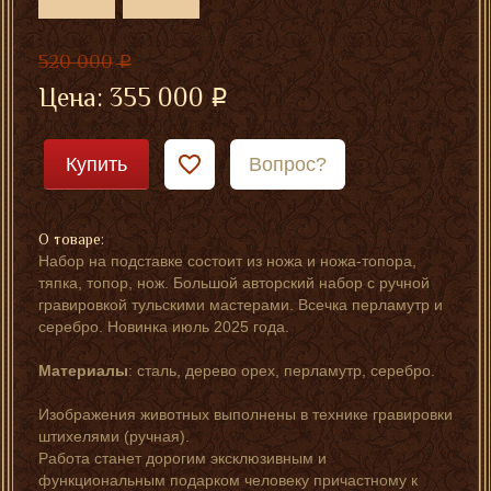
подзорной
трубой
520 000
Цена:
355 000
Купить
Вопрос?
О товаре:
Набор на подставке состоит из ножа и ножа-топора,
тяпка, топор, нож. Большой авторский набор с ручной
гравировкой тульскими мастерами. Всечка перламутр и
серебро. Новинка июль 2025 года.
Материалы
: сталь, дерево орех, перламутр, серебро.
Изображения животных выполнены в технике гравировки
штихелями (ручная).
Работа станет дорогим эксклюзивным и
функциональным подарком человеку причастному к