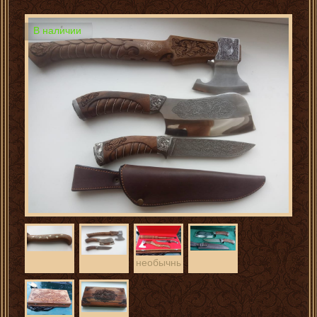
В наличии
необычный
набор
охотника
с