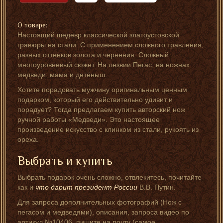
О товаре:
Настоящий шедевр классической златоустовской
гравюры на стали. С применением сложного травления,
разных оттенков золота и чернения. Сложный
многоуровневый сюжет. На лезвии Пегас, на ножнах
медведи: мама и детёныш.
Хотите порадовать мужчину оригинальным ценным
подарком, который его действительно удивит и
порадует? Тогда предлагаем купить авторский нож
ручной работы «Медведи». Это настоящее
произведение искусство с клинком из стали, рукоять из
ореха.
Выбрать и купить
Выбрать подарок очень сложно, отвлекитесь, почитайте
как и
что дарит президент России
В.В. Путин.
Для запроса дополнительных фотографий (Нож с
пегасом и медведями), описания, запроса видео по
артикул №10406, пишите на почту (самое