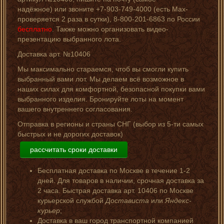
надёжное) или звоните +7-903-749-4000 (есть Мах-
проверяется 2 раза в сутки), 8-800-201-6863 по России
бесплатно
. Также можно организовать видео-
презентацию выбранного лота.
Доставка арт. №10406
Мы максимально стараемся, чтоб вы смогли купить
выбранный вами лот. Мы делаем всё возможное в
наших силах для комфортной, безопасной покупки вами
выбранного изделия. Бронируйте лоты на момент
вашего внутреннего согласования.
Отправка в регионы и страны СНГ (выбор из 5-ти самых
быстрых и не дорогих доставок)
рассчитать сроки доставки
Бесплатная доставка по Москве в течение 1-2
дней. Для товаров в наличии, срочная доставка за
2 часа. Быстрая доставка арт. 10406 по Москве
курьерской службой
Достависта
или
Яндекс-
курьер
;
Доставка в ваш город транспортной компанией