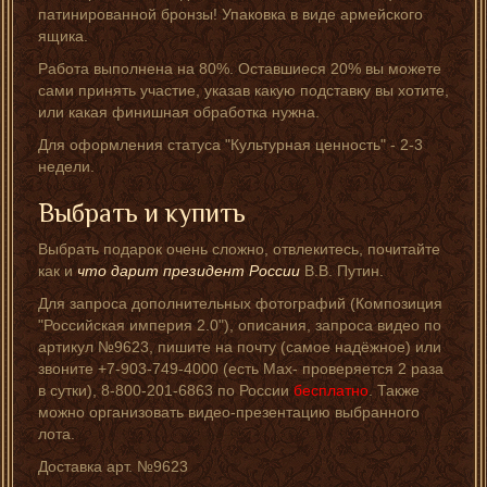
патинированной бронзы! Упаковка в виде армейского
ящика.
Работа выполнена на 80%. Оставшиеся 20% вы можете
сами принять участие, указав какую подставку вы хотите,
или какая финишная обработка нужна.
Для оформления статуса "Культурная ценность" - 2-3
недели.
Выбрать и купить
Выбрать подарок очень сложно, отвлекитесь, почитайте
как и
что дарит президент России
В.В. Путин.
Для запроса дополнительных фотографий (Композиция
"Российская империя 2.0"), описания, запроса видео по
артикул №9623, пишите на почту (самое надёжное) или
звоните +7-903-749-4000 (есть Мах- проверяется 2 раза
в сутки), 8-800-201-6863 по России
бесплатно
. Также
можно организовать видео-презентацию выбранного
лота.
Доставка арт. №9623