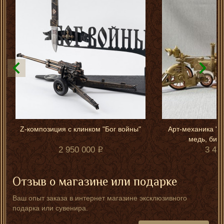
Z-композиция с клинком "Бог войны"
Арт-механика "П
медь, бив
2 950 000
3 40
Отзыв о магазине или подарке
Ваш опыт заказа в интернет магазине эксклюзивного
подарка или сувенира.