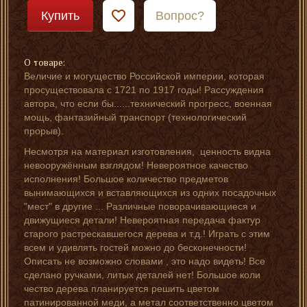
Купить
Вопрос?
О товаре:
Величие и могущество Российской империи, которая
просуществовала с 1721 по 1917 годы! Рассуждения
автора, что если бы......технический прогресс, военная
мощь, фантазийный транспорт (технологический
прорыв).
Несмотря на материал изготовления, ценность видна
невооружённым взглядом! Невероятное качество
исполнения! Большое количество предметов
вынимающихся и вставляющихся из одних посадочных
"мест" в другие ... Различные поворачивающиеся и
движущиеся детали! Невероятная передача фактур
старого растрескавшегося дерева и т.д.! Играть с этим
всем и удивлять гостей можно до бесконечности!
Описать не возможно словами , это надо видеть! Все
сделано ручками, литых деталей нет! Большое коли
чество дерева планируется решить цветом
патинированной меди, а метал соответственно цветом