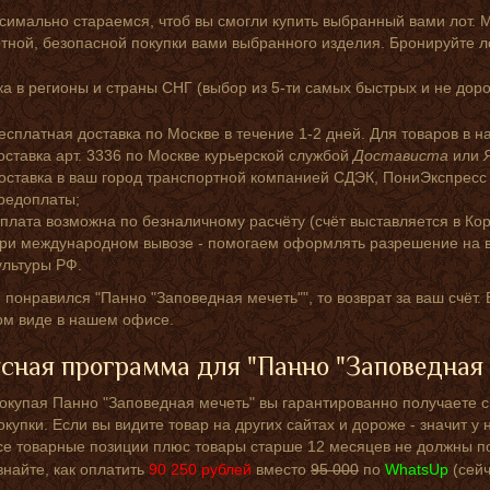
симально стараемся, чтоб вы смогли купить выбранный вами лот. 
ной, безопасной покупки вами выбранного изделия. Бронируйте л
а в регионы и страны СНГ (выбор из 5-ти самых быстрых и не доро
есплатная доставка по Москве в течение 1-2 дней. Для товаров в н
оставка арт. 3336 по Москве курьерской службой
Достависта
или
оставка в ваш город транспортной компанией СДЭК, ПониЭкспресс
редоплаты;
плата возможна по безналичному расчёту (счёт выставляется в Кор
ри международном вывозе - помогаем оформлять разрешение на в
ультуры РФ.
 понравился "Панно "Заповедная мечеть"", то возврат за ваш счёт.
ом виде в нашем офисе.
сная программа для "Панно "Заповедная 
окупая Панно "Заповедная мечеть" вы гарантированно получаете с
окупки. Если вы видите товар на других сайтах и дороже - значит 
се товарные позиции плюс товары старше 12 месяцев не должны по
знайте, как оплатить
90 250
рублей
вместо
95 000
по
WhatsUp
(сей