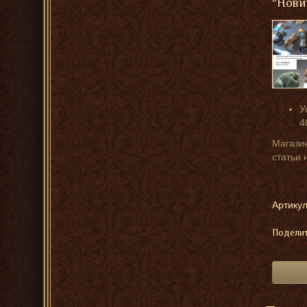
"Нови
У
4
Магазин
статьи 
Артикул
Поделит