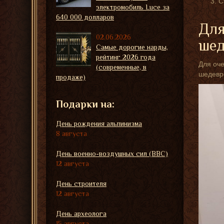
С
электромобиль Luce за
640 000 долларов
Для
02.06.2026
шед
Самые дорогие нарды,
рейтинг 2026 года
Для оче
(современные, в
шедевро
продаже)
Подарки на:
День рождения альпинизма
8 августа
День военно-воздушных сил (ВВС)
12 августа
День строителя
12 августа
День археолога
15 августа