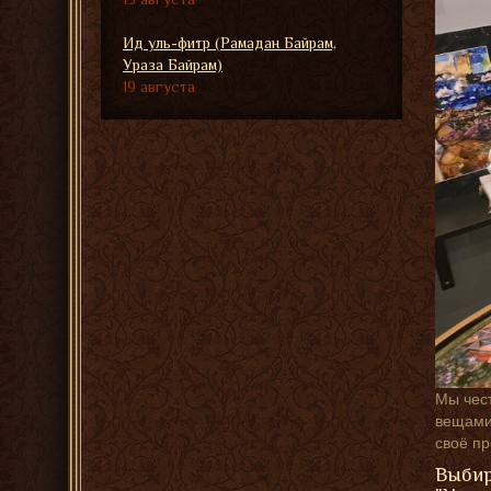
Ид уль-фитр (Рамадан Байрам,
Ураза Байрам)
19 августа
Мы чест
вещами,
своё п
Выбир