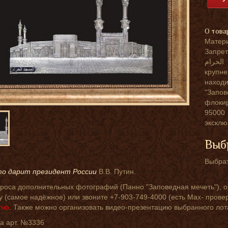
О това
Матер
Запрет
الحرام‎‎ — аль-ма́сджид аль-хара́м) — главная и
крупне
наход
"Запов
флокир
95000
эксклю
Выб
Выбрат
то дарит президент России
В.В. Путин.
проса дополнительных фотографий (Панно "Заповедная мечеть"), о
у (самое надёжное) или звоните +7-903-749-4000 (есть Мах- провер
тно
. Также можно организовать видео-презентацию выбранного лот
а арт. №3336