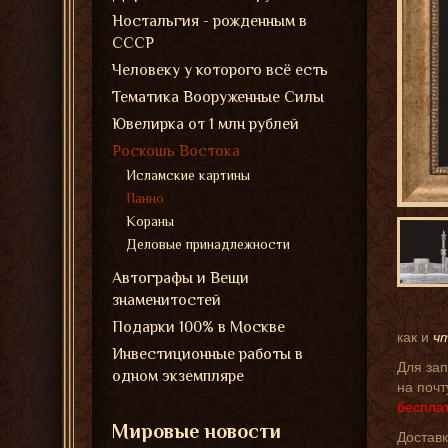
Ностальгия - рожденным в
СССР
Человеку у которого всё есть
Тематика Вооруженные Силы
Ювелирка от 1 млн рублей
Роскошь Востока
Исламские картины
Панно
Кораны
Деловые принадлежности
Автографы и Вещи
знаменитостей
Подарки 100% в Москве
как и
ч
Инвестиционные работы в
Для за
одном экземпляре
на почт
беспла
Мировые новости
Доставк