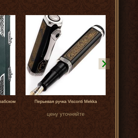
рабском
Перьевая ручка Visconti Mekka
Компози
цену уточняйте