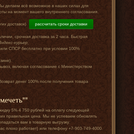
Мы делаем всё возможное в наших силах для
оты на момент вашего внутреннего согласования.
гих доставок)
рассчитать сроки доставки
аличии, срочная доставка за 2 часа. Быстрая
Яндекс-курьер
;
 или СПСР бесплатно при условии 100%
зине).
ывоз, включая согласование с Министерством
 Возврат денег 100% после получения товара
мечеть""
кидку 5% 4 750 рублей на оплату следующей
у них правильная цена. Мы не успеваем обновлять
падаться вам в товарную выгрузку.
час плохо работает) или телефону +7-903-749-4000.