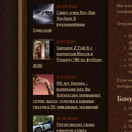
Мы мак
06.08.2026
комфорт
Смарт-очки Ray-Ban
Wayfarer II
Отправк
вдохновлённые
Одиссеей
Б
16.07.2026
д
Samsung Z Fold 8 с
Д
портретом Месси и
п
Роналду ЧМ по футболу
О
2026
П
к
15.07.2026
Если не
190 лет Hermès -
исходн
коллекция Into the
Horsescape превращает
Бону
седла, лассо, уздечки и кованые
гвозди в 90 уникальных украшений
П
п
24.06.2026
в
Ferrari просит своих
У
клиентов купить