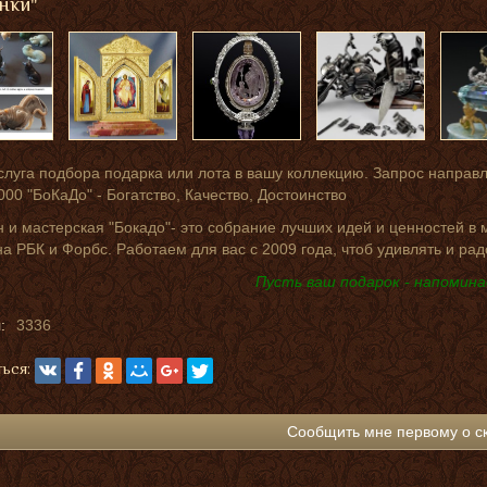
нки"
слуга подбора подарка или лота в вашу коллекцию. Запрос направ
000 "БоКаДо" - Богатство, Качество, Достоинство
 и мастерская "Бокадо"- это собрание лучших идей и ценностей в
на РБК и Форбс. Работаем для вас с 2009 года, чтоб удивлять и рад
Пусть ваш подарок - напомина
:
3336
ься:
Сообщить мне первому о с