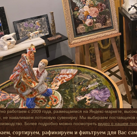
но работаем с 2009 года, размещаемся на Яндекс-маркете, высок
 не наваливаем потоковую сувенирку. Мы выбираем поставщиков п
роизводство. Более подробно можно посмотреть
видео о нашем про
аем, сортируем, рафинируем и фильтруем для Вас са