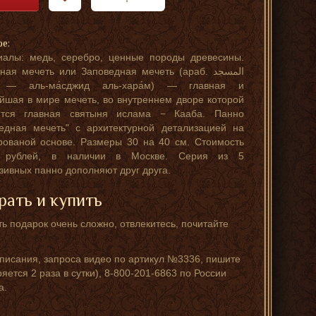
ре:
иалы: медь, серебро, ценные породы древесины.
ная мечеть или Заповедная мечеть (араб. المسجد
йшая в мире мечеть, во внутреннем дворе которой
ится главная святыня ислама − Кааба. Панно
едная мечеть" с архитектурной детализацией на
ованой основе. Размеры 30 на 40 см. Стоимость
 рублей, в наличии в Москве. Серия из 5
зивных панно дополняют друг друга.
рать и купить
ь подарок очень сложно, отвлекитесь, почитайте
писания, запроса видео по артикул №3336, пишите
яется 2 раза в сутки), 8-800-201-6863 по России
а.