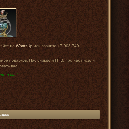
ляйте на
WhatsUp
или звоните +7-903-749-
 мире подарков. Нас снимали НТВ, про нас писали
овать вас.
ет о вас!
кидке