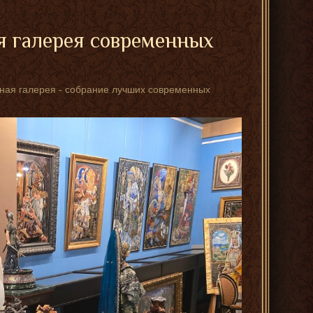
я галерея современных
стная галерея - собрание лучших современных