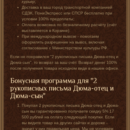
курьер
;
Доставка в ваш город транспортной компанией
СДЭК, ПониЭкспресс или СПСР бесплатно при
условии 100% предоплаты;
Оплата возможна по безналичному расчёту (счёт
выставляется в Корзине).
При международном вывозе - помогаем
оформлять разрешение на вывоз, включая
согласование с Министерством культуры РФ.
Если не понравился "2 рукописных письма Дюма-отец и
Дюма-сын", то возврат за ваш счёт. Возврат денег 100%
после получения товара исходном виде в нашем офисе.
Бонусная программа для "2
рукописных письма Дюма-отец и
Дюма-сын"
Покупая 2 рукописных письма Дюма-отец и Дюма-
сын вы гарантированно получаете скидку 5% 17
500 рублей на оплату следующей покупки. Если
вы видите товар на других сайтах и дороже -
значит у них правильная цена. Мы не успеваем