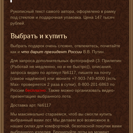
Рукописный текст самого автора, оформлено в рамку
под стеклом и подарочная упаковка. Цена 147 тысяч
рублей.
Выбрать и купить
Выбрать подарок очень сложно, отвлекитесь, почитайте
как и
что дарит президент России
В.В. Путин.
Для запроса дополнительных фотографий (З. Прилепин
(Работай не медленно, но и не быстро)), описания,
запроса видео по артикул №6117, пишите на почту
(самое надёжное) или звоните +7-903-749-4000 (есть
Мах- проверяется 2 раза в сутки), 8-800-201-6863 по
России
бесплатно
. Также можно организовать видео-
презентацию выбранного лота.
Доставка арт. №6117
Мы максимально стараемся, чтоб вы смогли купить
выбранный вами лот. Мы делаем всё возможное в
наших силах для комфортной, безопасной покупки вами
выбранного изделия. Бронируйте лоты на момент