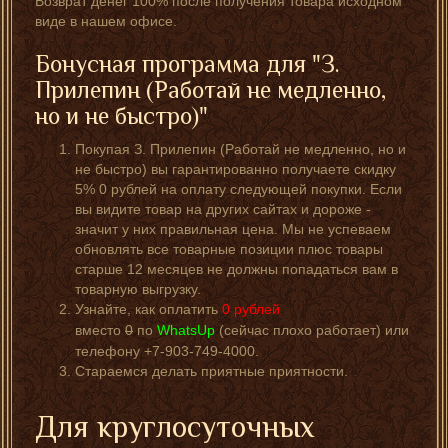
Возврат денег 100% после получения товара исходном
виде в нашем офисе.
Бонусная программа для "З.
Прилепин (Работай не медленно,
но и не быстро)"
Покупая З. Прилепин (Работай не медленно, но и
не быстро) вы гарантированно получаете скидку
5% 0 рублей на оплату следующей покупки. Если
вы видите товар на других сайтах и дороже -
значит у них правильная цена. Мы не успеваем
обновлять все товарные позиции плюс товары
старше 12 месяцев не должны попадаться вам в
товарную выгрузку.
Узнайте, как оплатить
0
рублей
вместо
0
по
WhatsUp
(сейчас плохо работает) или
телефону +7-903-749-4000.
Стараемся делать приятные приятности.
Для круглосуточных