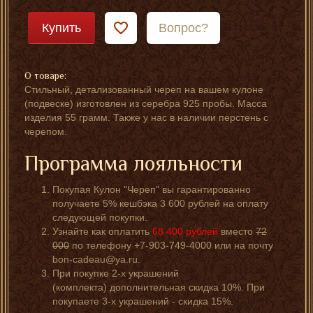
Купить
Вопрос?
О товаре:
Стильный, детализованный череп на вашем кулоне
(подвеске) изготовлен из серебра 925 пробы. Масса
изделия 55 грамм. Также у нас в наличии перстень с
черепом.
Программа лояльности
Покупая Кулон "Череп" вы гарантированно
получаете 5% кешбэка 3 600 рублей на оплату
следующей покупки.
Узнайте как оплатить
68 400
рублей
вместо
72
000
по телефону +7-903-749-4000 или на почту
bon-cadeau@ya.ru.
При покупке 2-х украшений
(комплекта) дополнительная скидка 10%. При
покупаете 3-х украшений - скидка 15%.