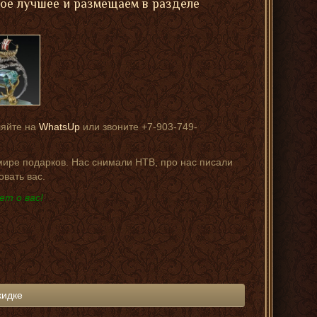
мое лучшее и размещаем в разделе
ляйте на
WhatsUp
или звоните +7-903-749-
 мире подарков. Нас снимали НТВ, про нас писали
овать вас.
ет о вас!
кидке