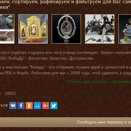
аем, сортируем, рафинируем и фильтруем для Вас са
нки"
слуга подбора подарка или лота в вашу коллекцию. Запрос направ
000 "БоКаДо" - Богатство, Качество, Достоинство
 и мастерская "Бокадо"- это собрание лучших идей и ценностей в
на РБК и Форбс. Работаем для вас с 2009 года, чтоб удивлять и рад
Пусть ваш подарок - напомина
:
10621
ься:
Сообщить мне первому о с