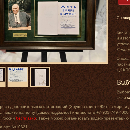
О това
Книга 
и авто
успехо
Ленинг
Эпоха 
партий
ЦК КПС
Выб
Выбрат
как и
ч
роса дополнительных фотографий (Хрущёв книга «Жить в мире и д
 пишите на почту (самое надёжное) или звоните +7-903-749-4000 (е
о России
бесплатно
. Также можно организовать видео-презентацию
ка арт. №10621