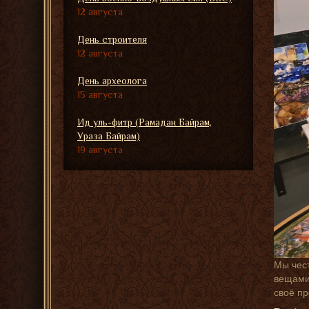
12 августа
День строителя
12 августа
День археолога
15 августа
Ид уль-фитр (Рамадан Байрам,
Ураза Байрам)
19 августа
Мы чест
вещами,
своё п