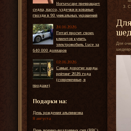
4
Horsescape превращает
С
седла, лассо, уздечки и кованые
гвозди в 90 уникальных украшений
Для
24.06.2026
шед
Ferrari просит своих
клиентов купить
Для оче
электромобиль Luce за
шедевро
640 000 долларов
02.06.2026
Самые дорогие нарды,
рейтинг 2026 года
(современные, в
продаже)
Подарки на:
День рождения альпинизма
8 августа
День военно-воздушных сил (ВВС)