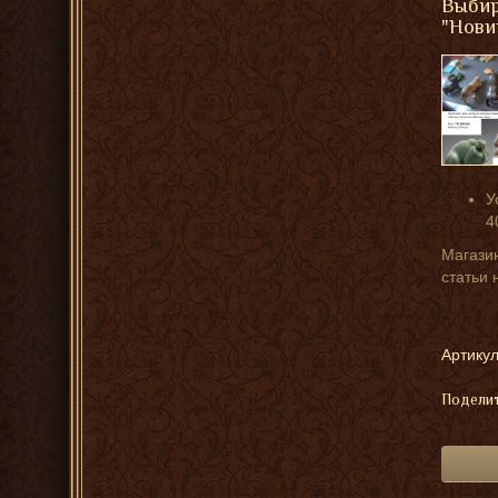
Выбир
"Нови
У
4
Магазин
статьи 
Артикул
Поделит