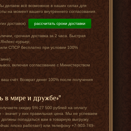
Мы делаем всё возможное в наших силах для
оты на момент вашего внутреннего согласования.
гих доставок)
рассчитать сроки доставки
аличии, срочная доставка за 2 часа. Быстрая
и
Яндекс-курьер
;
 или СПСР бесплатно при условии 100%
зине).
ывоз, включая согласование с Министерством
а ваш счёт. Возврат денег 100% после получения
 в мире и дружбе»"
олучаете скидку 5% 27 500 рублей на оплату
е - значит у них правильная цена. Мы не успеваем
 должны попадаться вам в товарную выгрузку.
ейчас плохо работает) или телефону +7-903-749-