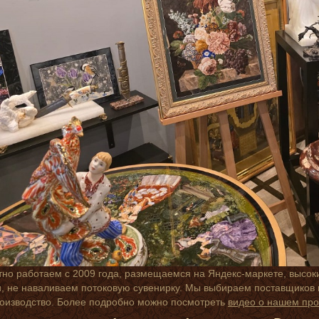
но работаем с 2009 года, размещаемся на Яндекс-маркете, высок
 не наваливаем потоковую сувенирку. Мы выбираем поставщиков п
роизводство. Более подробно можно посмотреть
видео о нашем про