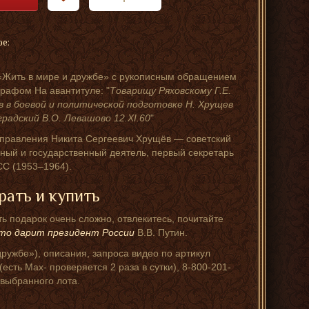
ре:
«Жить в мире и дружбе» с рукописным обращением
графом На авантитуле: "
Товарищу Ряховскому Г.Е.
в в боевой и политической подготовке Н. Хрущев
радский В.О. Левашово 12.XI.60
"
правления Никита Сергеевич Хрущёв — советский
ный и государственный деятель, первый секретарь
С (1953–1964).
рать и купить
ь подарок очень сложно, отвлекитесь, почитайте
то дарит президент России
В.В. Путин.
ружбе»), описания, запроса видео по артикул
сть Мах- проверяется 2 раза в сутки), 8-800-201-
 выбранного лота.