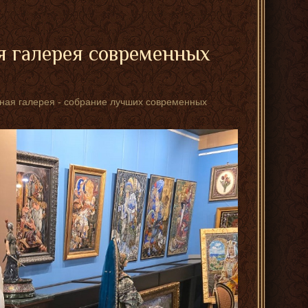
я галерея современных
стная галерея - собрание лучших современных