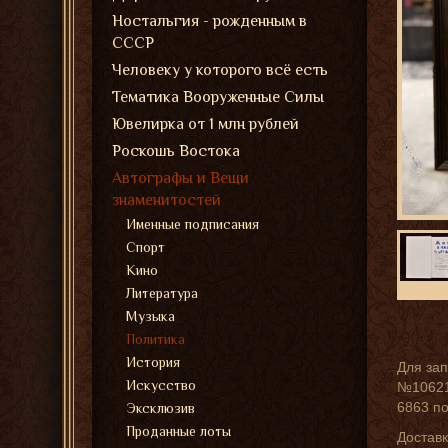
Ностальгия - рожденным в
СССР
Человеку у которого всё есть
Тематика Вооруженные Силы
Ювелирка от 1 млн рублей
Роскошь Востока
Автографы и Вещи
знаменитостей
Именные подписания
Спорт
Кино
Литература
Музыка
Политика
История
Для зап
Искусство
№10621,
6863 п
Эксклюзив
Проданные лоты
Достав