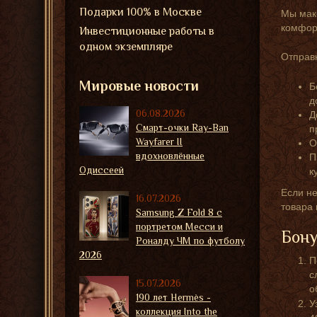
Подарки 100% в Москве
Мы мак
комфорт
Инвестиционные работы в
одном экземпляре
Отправк
Мировые новости
Б
д
06.08.2026
Д
Смарт-очки Ray-Ban
п
Wayfarer II
О
вдохновлённые
П
Одиссеей
к
Если не
16.07.2026
товара
Samsung Z Fold 8 с
портретом Месси и
Бону
Роналду ЧМ по футболу
2026
П
с
15.07.2026
о
190 лет Hermès -
У
коллекция Into the