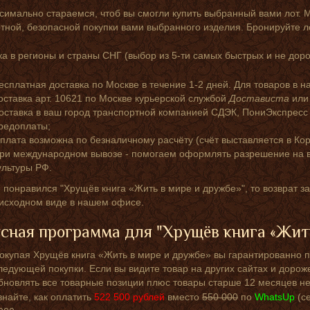
симально стараемся, чтоб вы смогли купить выбранный вами лот. 
ной, безопасной покупки вами выбранного изделия. Бронируйте л
а в регионы и страны СНГ (выбор из 5-ти самых быстрых и не доро
есплатная доставка по Москве в течение 1-2 дней. Для товаров в н
оставка арт. 10621 по Москве курьерской службой
Достависта
ил
оставка в ваш город транспортной компанией СДЭК, ПониЭкспресс
редоплаты;
плата возможна по безналичному расчёту (счёт выставляется в Кор
ри международном вывозе - помогаем оформлять разрешение на в
ультуры РФ.
 понравился "Хрущёв книга «Жить в мире и дружбе»", то возврат з
 исходном виде в нашем офисе.
сная программа для "Хрущёв книга «Жить
окупая Хрущёв книга «Жить в мире и дружбе» вы гарантированно п
ледующей покупки. Если вы видите товар на других сайтах и дорож
бновлять все товарные позиции плюс товары старше 12 месяцев не
знайте, как оплатить
522 500
рублей
вместо
550 000
по
WhatsUp
(с