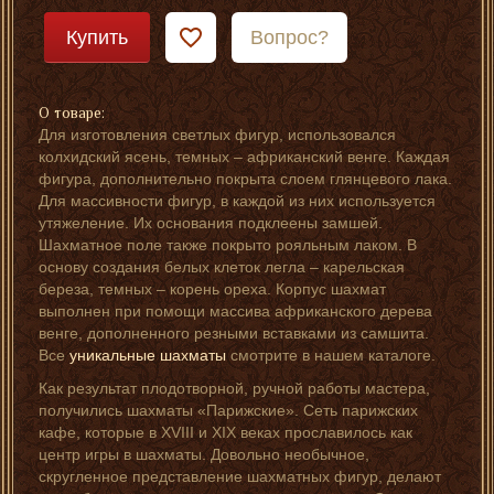
Купить
Вопрос?
О товаре:
Для изготовления светлых фигур, использовался
колхидский ясень, темных – африканский венге. Каждая
фигура, дополнительно покрыта слоем глянцевого лака.
Для массивности фигур, в каждой из них используется
утяжеление. Их основания подклеены замшей.
Шахматное поле также покрыто рояльным лаком. В
основу создания белых клеток легла – карельская
береза, темных – корень ореха. Корпус шахмат
выполнен при помощи массива африканского дерева
венге, дополненного резными вставками из самшита.
Все
уникальные шахматы
смотрите в нашем каталоге.
Как результат плодотворной, ручной работы мастера,
получились шахматы «Парижские». Сеть парижских
кафе, которые в XVIII и XIX веках прославилось как
центр игры в шахматы. Довольно необычное,
скругленное представление шахматных фигур, делают