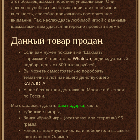
этот образец шахмат поистине уникальными. Они
довольно удобны в использовании, а их необычная
внешность, способна приковывать восторженное
внимание. Так, наслаждаясь любимой игрой с данными
шахматами, вам удастся интересно провести время.
Данный товар продан
Если вам нужен похожий на "Шахматы
Парижские", пишите на
WhatsUp
, индивидуальный
подбор, цены от 500 тысяч рублей;
Вы можете самостоятельно подобрать
тематичный лот из нашего действующего
КАТАЛОГА
.
У нас бесплатная доставка по Москве и быстрая
по России.
Мы стараемся делать
Вам подарки,
как то:
кубинские сигары;
банка чёрной икры (осетровая или стерлядь) 95
грамм.
конфеты премиум-качества и победители высшего
шоколадного Олимпа.