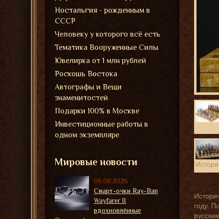
Ностальгия - рожденным в
СССР
Человеку у которого всё есть
Тематика Вооруженные Силы
Ювелирка от 1 млн рублей
Роскошь Востока
Автографы и Вещи
знаменитостей
Подарки 100% в Москве
Инвестиционные работы в
одном экземпляре
Мировые новости
Истори
шахма
06.08.2026
Смарт-очки Ray-Ban
Истори
Wayfarer II
году. П
вдохновлённые
русским