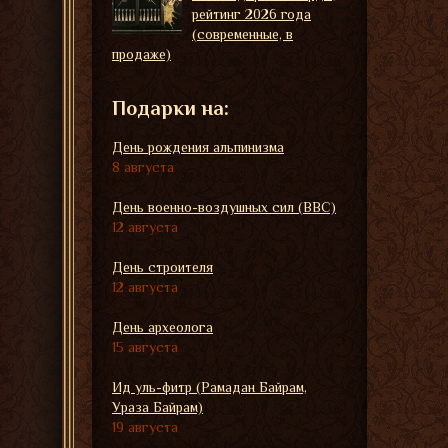
рейтинг 2026 года
(современные, в
продаже)
Подарки на:
День рождения альпинизма
8 августа
День военно-воздушных сил (ВВС)
12 августа
День строителя
12 августа
День археолога
15 августа
Ид уль-фитр (Рамадан Байрам,
Ураза Байрам)
19 августа