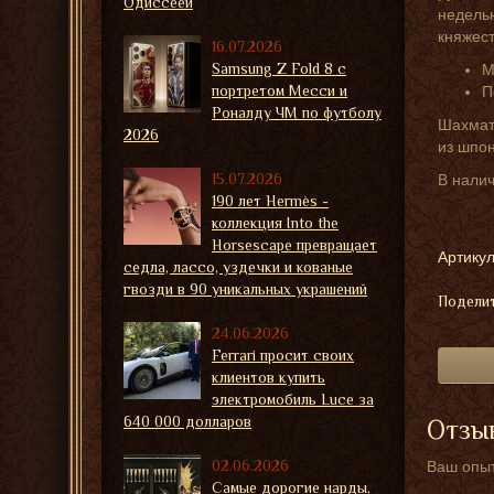
Одиссеей
недельн
княжест
16.07.2026
Samsung Z Fold 8 с
М
портретом Месси и
П
Роналду ЧМ по футболу
Шахматн
2026
из шпо
15.07.2026
В налич
190 лет Hermès -
коллекция Into the
Horsescape превращает
Артикул
седла, лассо, уздечки и кованые
гвозди в 90 уникальных украшений
Поделит
24.06.2026
Ferrari просит своих
клиентов купить
электромобиль Luce за
640 000 долларов
Отзыв
02.06.2026
Ваш опыт
Самые дорогие нарды,