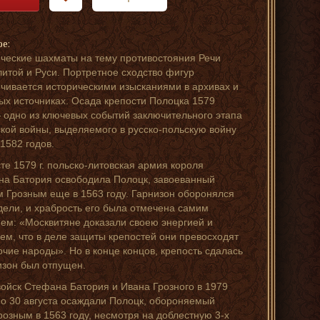
ре:
ческие шахматы на тему противостояния Речи
итой и Руси. Портретное сходство фигур
чивается историческими изысканиями в архивах и
ых источниках. Осада крепости Полоцка 1579
 одно из ключевых событий заключительного этапа
кой войны, выделяемого в русско-польскую войну
582 годов.
сте 1579 г. польско-литовская армия короля
а Батория освободила Полоцк, завоеванный
 Грозным еще в 1563 году. Гарнизон оборонялся
дели, и храбрость его была отмечена самим
ем: «Москвитяне доказали своею энергией и
ем, что в деле защиты крепостей они превосходят
очие народы». Но в конце концов, крепость сдалась
изон был отпущен.
йск Стефана Батория и Ивана Грозного в 1979
по 30 августа осаждали Полоцк, обороняемый
розным в 1563 году, несмотря на доблестную 3-х