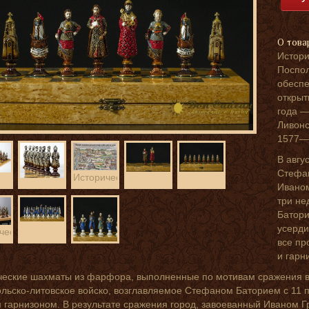
О това
Истори
Поспол
обеспе
открыт
года —
Ливонс
1577—1
В авгу
Стефан
Исторические
Иваном
шахматы
три не
Батори
усерди
ческие
все пр
ты
и гарн
ческие шахматы из фарфора, выполненные по мотивам сражения во
ольско-литовское войско, возглавляемое Стефаном Баторием с 11 
 гарнизоном. В результате сражения город, завоеванный Иваном Г