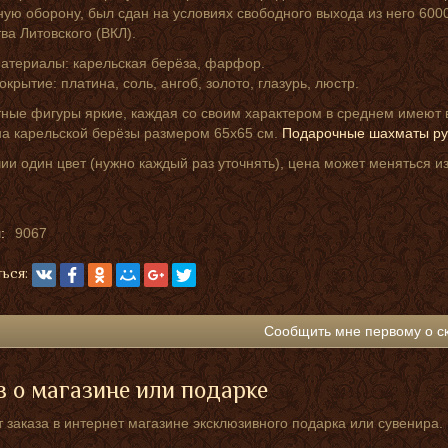
ую оборону, был сдан на условиях свободного выхода из него 6000
ва Литовского (ВКЛ).
атериалы: карельская берёза, фарфор.
окрытие: платина, соль, ангоб, золото, глазурь, люстр.
ые фигуры яркие, каждая со своим характером в среднем имеют в
на карельской берёзы размером 65х65 см.
Подарочные шахматы ру
ии один цвет (нужно каждый раз уточнять), цена может меняться из
:
9067
ься:
Сообщить мне первому о с
 о магазине или подарке
 заказа в интернет магазине эксклюзивного подарка или сувенира.