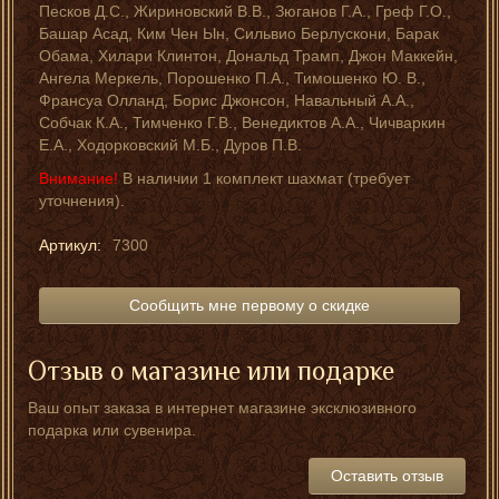
Песков Д.С., Жириновский В.В., Зюганов Г.А., Греф Г.О.,
Башар Асад, Ким Чен Ын, Сильвио Берлускони, Барак
Обама, Хилари Клинтон, Дональд Трамп, Джон Маккейн,
Ангела Меркель, Порошенко П.А., Тимошенко Ю. В.,
Франсуа Олланд, Борис Джонсон, Навальный А.А.,
Собчак К.А., Тимченко Г.В., Венедиктов А.А., Чичваркин
Е.А., Ходорковский М.Б., Дуров П.В.
Внимание!
В наличии 1 комплект шахмат (требует
уточнения).
Артикул:
7300
Сообщить мне первому о скидке
Отзыв о магазине или подарке
Ваш опыт заказа в интернет магазине эксклюзивного
подарка или сувенира.
Оставить отзыв