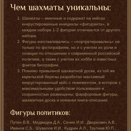
Чем шахматы уникальны:
Шахматы – именные и содержат на кейсах
инкрустированные инициалы «фигуранта», в
каждом наборе 1-2 фигурки отличаются от другого
набора.
Фигуры изготавливались – «портретировались» не
только по фотографиям, но и с учетом их роли и
позиции по отношению к современной российской
политике, а также с учетом их хобби и известных
фактов биографии.
Помимо привычной шахматной доски, из той же
карельской березы разработан массивный
инкрустированный кейс с ложементом, в котором с
максимальными удобством пользования и
сохранностью размещены: фарфоровые фигуры,
шахматная доска и кожаная книга-описание.
Фигуры политиков:
Путин В.В., Медведев Д.А., Сечин И.И., Дворкович А.В.,
Иванов С.Б., Шувалов И.И., Кудрин А.Л., Трутнев Ю.П.,