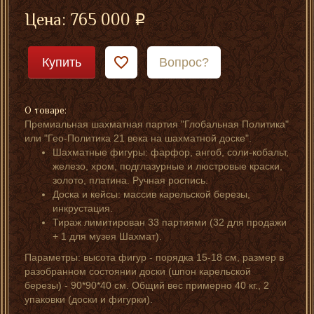
Цена:
765 000
Купить
Вопрос?
О товаре:
Премиальная шахматная партия "Глобальная Политика"
или "Гео-Политика 21 века на шахматной доске".
Шахматные фигуры: фарфор, ангоб, соли-кобальт,
железо, хром, подглазурные и люстровые краски,
золото, платина. Ручная роспись.
Доска и кейсы: массив карельской березы,
инкрустация.
Тираж лимитирован 33 партиями (32 для продажи
+ 1 для музея Шахмат).
Параметры: высота фигур - порядка 15-18 см, размер в
разобранном состоянии доски (шпон карельской
березы) - 90*90*40 см. Общий вес примерно 40 кг., 2
упаковки (доски и фигурки).