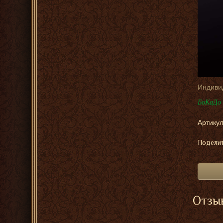
Индиви
БоКаДо 
Артикул
Поделит
Отзыв