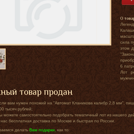
О това
Леген
Калаш
масшта
сила п
этом 
"Зако
приобр
6 патр
Лот р
мужчин
ный товар продан
сли вам нужен похожий на "Автомат Кланикова калибр 2,8 мм", пи
00 тысяч рублей;
ы можете самостоятельно подобрать тематичный лот из нашего д
 нас бесплатная доставка по Москве и быстрая по России.
раемся делать
Вам подарки,
как то: