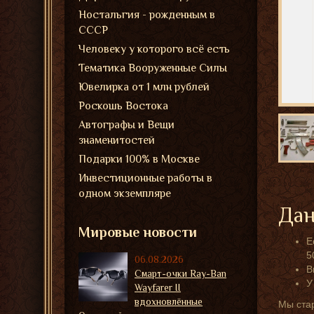
Ностальгия - рожденным в
СССР
Человеку у которого всё есть
Тематика Вооруженные Силы
Ювелирка от 1 млн рублей
Роскошь Востока
Автографы и Вещи
знаменитостей
Подарки 100% в Москве
Инвестиционные работы в
одном экземпляре
Дан
Мировые новости
Е
5
06.08.2026
В
Смарт-очки Ray-Ban
У
Wayfarer II
вдохновлённые
Мы ста