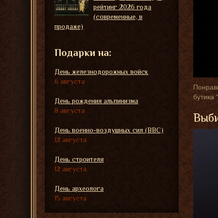
рейтинг 2026 года
(современные, в
продаже)
Подарки на:
День железнодорожных войск
6 августа
Понрави
бутика 
День рождения альпинизма
8 августа
Выби
День военно-воздушных сил (ВВС)
12 августа
День строителя
12 августа
День археолога
15 августа