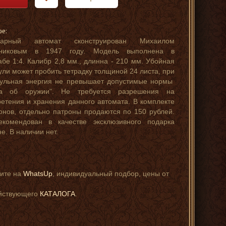
ре:
дарный автомат сконструирован Михаилом
никовым в 1947 году. Модель выполнена в
бе 1:4. Калибр 2,8 мм., длинна - 210 мм. Убойная
ули может пробить тетрадку толщиной 24 листа, при
дульная энергия не превышает допустимые нормы
на об оружии". Не требуется разрешения на
етения и хранения данного автомата. В комплекте
онов, отдельно патроны продаются по 150 рублей.
екомендован в качестве эксклюзивного подарка
е. В наличии нет.
шите на
WhatsUp
, индивидуальный подбор, цены от
ействующего
КАТАЛОГА
.