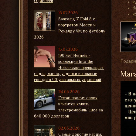
Одиссеей
к
б
16.07.2026
к
Samsung Z Fold 8 с
портретом Месси и
Роналду ЧМ по футболу
2026
15.07.2026
190 лет Hermès -
Подарки
коллекция Into the
Horsescape превращает
Мага
седла, лассо, уздечки и кованые
гвозди в 90 уникальных украшений
24.06.2026
Ferrari просит своих
клиентов купить
электромобиль Luce за
640 000 долларов
02.06.2026
Самые дорогие нарды,