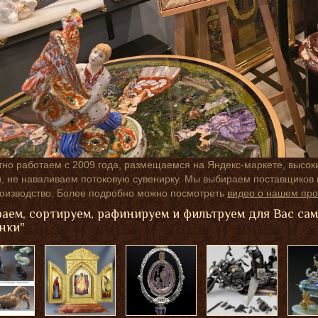
но работаем с 2009 года, размещаемся на Яндекс-маркете, высок
 не наваливаем потоковую сувенирку. Мы выбираем поставщиков п
роизводство. Более подробно можно посмотреть
видео о нашем про
аем, сортируем, рафинируем и фильтруем для Вас са
нки"