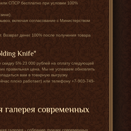
 или СПСР бесплатно при условии 100%
зине).
ывоз, включая согласование с Министерством
чёт. Возврат денег 100% после получения товара
ding Knife"
те скидку 5% 23 000 рублей на оплату следующей
у них правильная цена. Мы не успеваем обновлять
падаться вам в товарную выгрузку.
ейчас плохо работает) или телефону +7-903-749-
я галерея современных
стная галерея - собрание лучших современных