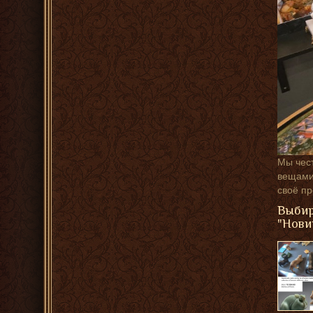
Мы чест
вещами,
своё п
Выбир
"Нови