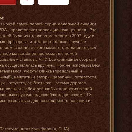
ре:
з ножей самой первой серии модельной линейки
RA”, представляет коллекционную ценность. Эта
ножей была изготовлена мастером в 2007 году с
ю фрезерных и токарных станков с ручным
ением, задолго до того момента, когда он открыл
енное масштабное производство ножей
зованием станков с ЧПУ. Все финишная сборка и
ка осуществлялась вручную. Нож не использовался,
етачивался, люфты клинка (продольный и
чный), нештатные зазоры, царапины, потертости,
цы - отсутствуют. Этот нож – весьма дорогое
ьствие для любителей любых авторских вещей
вленных вручную, однако благодаря своим ТТХ
использоваться для повседневного ношения и
, Петалума, штат Калифорния, США)