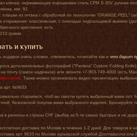
ал клинка: нержавеющая порошковая сталь CPM S-30V, ручная пол
линка, мм: 92
: плашки из титана с обработкой по технологии "ORANGE PEEL" (ап
а открывания: классическая, с помощью подпальцевой выемки (дол
брючного крепления: есть
: 210 грамм.
ать и купить
 подарок очень сложно, отвлекитесь, почитайте как и
что дарит п
роса дополнительных фотографий ("Pantera" Custom Folding Knife)
на почту (самое надёжное) или звоните +7-903-749-4000 (есть Мах-
бесплатно
. Также можно организовать видео-презентацию выбранн
а арт. №9633
симально стараемся, чтоб вы смогли купить выбранный вами лот. 
ной, безопасной покупки вами выбранного изделия. Бронируйте л
а в регионы и страны СНГ (выбор из 5-ти самых быстрых и не доро
есплатная доставка по Москве в течение 1-2 дней. Для товаров в н
оставка арт. 9633 по Москве курьерской службой
Достависта
или