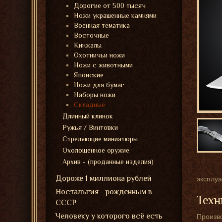
Дорогие от 500 тысяч
Ножи украшенные камнями
Военная тематика
Восточные
Кинжалы
Охотничьи ножи
Ножи с животными
Японские
Ножи для бумаг
Наборы ножи
Складные
Длинный клинок
Ружья / Винтовки
Стреляющие миниатюры
Охолощенное оружие
Архив - (проданные изделия)
Дороже 1 миллиона рублей
эксплуа
Ностальгия - рожденным в
Техн
СССР
Человеку у которого всё есть
Произво