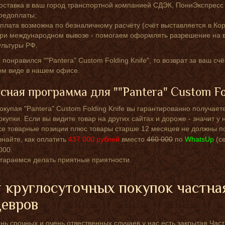
оставка в ваш город транспортной компанией СДЭК, ПониЭкспресс
редоплаты;
плата возможна по безналичному расчёту (счёт выставляется в Кор
ри международном вывозе - помогаем оформлять разрешение на в
ультуры РФ.
 понравился ""Pantera" Custom Folding Knife", то возврат за ваш с
ом виде в нашем офисе.
сная программа для ""Pantera" Custom Fol
окупая "Pantera" Custom Folding Knife вы гарантированно получае
окупки. Если вы видите товар на других сайтах и дороже - значит 
се товарные позиции плюс товары старше 12 месяцев не должны по
знайте, как оплатить
437 000
рублей
вместо
460 000
по
WhatsUp
(с
000.
тараемся делать приятные приятности.
 круглосуточных покупок частна
евров
нь срочных и очень отвественных случаев у нас есть закрытая Ча