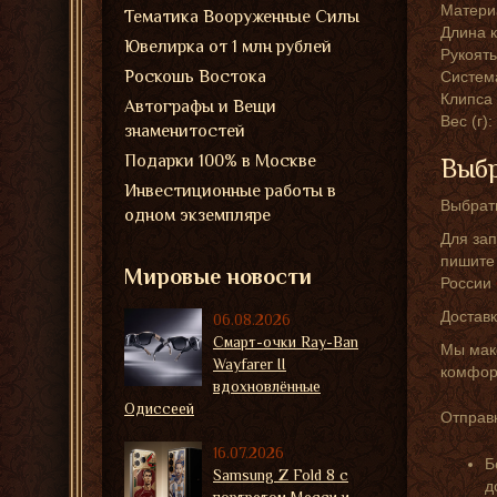
Матери
Тематика Вооруженные Силы
Длина к
Ювелирка от 1 млн рублей
Рукоять
Роскошь Востока
Систем
Клипса 
Автографы и Вещи
Вес (г)
знаменитостей
Подарки 100% в Москве
Выбр
Инвестиционные работы в
Выбрать
одном экземпляре
Для зап
пишите 
Мировые новости
России
Доставк
06.08.2026
Смарт-очки Ray-Ban
Мы мак
Wayfarer II
комфорт
вдохновлённые
Одиссеей
Отправк
16.07.2026
Б
Samsung Z Fold 8 с
д