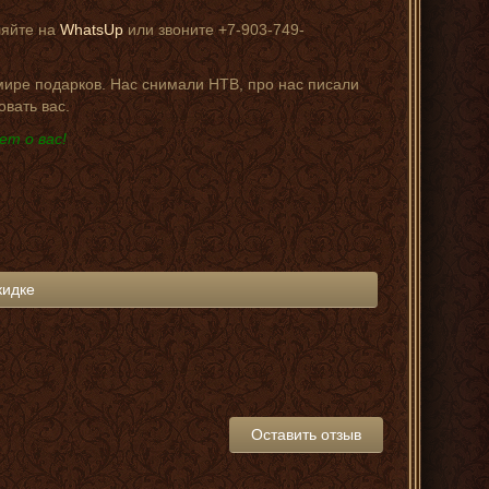
ляйте на
WhatsUp
или звоните +7-903-749-
 мире подарков. Нас снимали НТВ, про нас писали
овать вас.
ет о вас!
кидке
Оставить отзыв