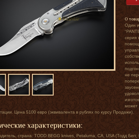
О това
Один и
“PANTE
серия 
помощь
управл
собств
исполь
подгон
не пер
попере
заусен
удовол
изгото
может 
тации. Цена 5100 евро (эквивалента в рублях по курсу Продажи).
ические характеристики:
дитель, страна: TODD BEGG knives, Petaluma, CA, USA (Тодд Бегг