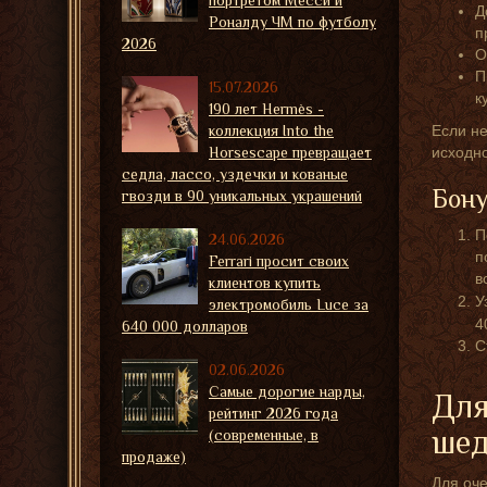
портретом Месси и
Д
Роналду ЧМ по футболу
п
2026
О
П
15.07.2026
к
190 лет Hermès -
коллекция Into the
Если не
Horsescape превращает
исходн
седла, лассо, уздечки и кованые
Бону
гвозди в 90 уникальных украшений
П
24.06.2026
п
Ferrari просит своих
в
клиентов купить
У
электромобиль Luce за
4
640 000 долларов
С
02.06.2026
Самые дорогие нарды,
Для
рейтинг 2026 года
шед
(современные, в
продаже)
Для оче