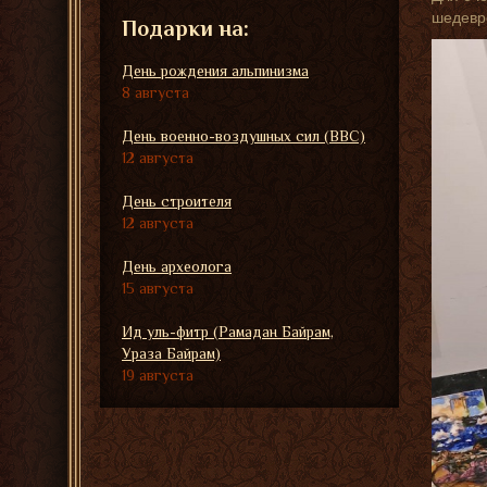
шедевро
Подарки на:
День рождения альпинизма
8 августа
День военно-воздушных сил (ВВС)
12 августа
День строителя
12 августа
День археолога
15 августа
Ид уль-фитр (Рамадан Байрам,
Ураза Байрам)
19 августа