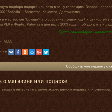
слуга подбора подарка или лота в вашу коллекцию. Запрос направ
000 "БоКаДо" - Богатство, Качество, Достоинство
 и мастерская "Бокадо"- это собрание лучших идей и ценностей в
на РБК и Форбс. Работаем для вас с 2009 года, чтоб удивлять и рад
Пусть ваш подарок - напомина
:
9633
ься:
Сообщить мне первому о с
 о магазине или подарке
 заказа в интернет магазине эксклюзивного подарка или сувенира.