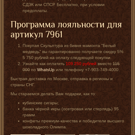
СДЭК или СПСР. Бесплатно, при условии
предоплаты.
Программа лояльности для
артикул 7961
Покупая Скульптура из бивня мамонта "Белый
медведь" вы гарантированно получаете скидку 5%
5 750 рублей на оплату следующей покупки.
Узнайте как оплатить
109 250
рублей
вместо
115
000
по
WhatsUp
или телефону +7-903-749-4000.
Быстрая доставка по Москве, отправка в регионы и
страны СНГ.
Мы стараемся делать Вам подарки, как то:
кубинские сигары;
банка чёрной икры (осетровая или стерлядь) 95
грамм.
конфеты премиум-качества и победители высшего
шоколадного Олимпа.