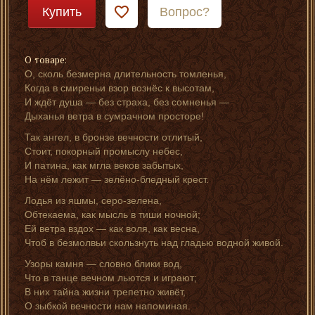
Купить
Вопрос?
О товаре:
О, сколь безмерна длительность томленья,
Когда в смиреньи взор вознёс к высотам,
И ждёт душа — без страха, без сомненья —
Дыханья ветра в сумрачном просторе!
Так ангел, в бронзе вечности отлитый,
Стоит, покорный промыслу небес,
И патина, как мгла веков забытых,
На нём лежит — зелёно-бледный крест.
Лодья из яшмы, серо-зелена,
Обтекаема, как мысль в тиши ночной;
Ей ветра вздох — как воля, как весна,
Чтоб в безмолвьи скользнуть над гладью водной живой.
Узоры камня — словно блики вод,
Что в танце вечном льются и играют;
В них тайна жизни трепетно живёт,
О зыбкой вечности нам напоминая.