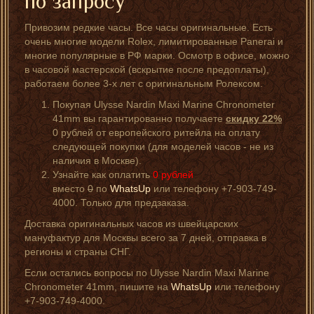
по запросу
Привозим редкие часы. Все часы оригинальные. Есть
очень многие модели Rolex, лимитированные Panerai и
многие популярные в РФ марки. Осмотр в офисе, можно
в часовой мастерской (вскрытие после предоплаты),
работаем более 3-х лет с оригинальным Ролексом.
Покупая Ulysse Nardin Maxi Marine Chronometer
41mm вы гарантированно получаете
скидку 22%
0 рублей от европейского ритейла на оплату
следующей покупки (для моделей часов - не из
наличия в Москве).
Узнайте как оплатить
0
рублей
вместо
0
по
WhatsUp
или телефону +7-903-749-
4000. Только для предзаказа.
Доставка оригинальных часов из швейцарских
мануфактур для Москвы всего за 7 дней, отправка в
регионы и страны СНГ.
Если остались вопросы по Ulysse Nardin Maxi Marine
Chronometer 41mm, пишите на
WhatsUp
или телефону
+7-903-749-4000.