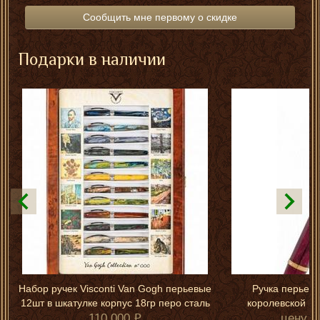
Сообщить мне первому о скидке
Подарки в наличии
Набор ручек Visconti Van Gogh перьевые
Ручка перьевая
12шт в шкатулке корпус 18гр перо сталь
королевской вл
110 000
цену у