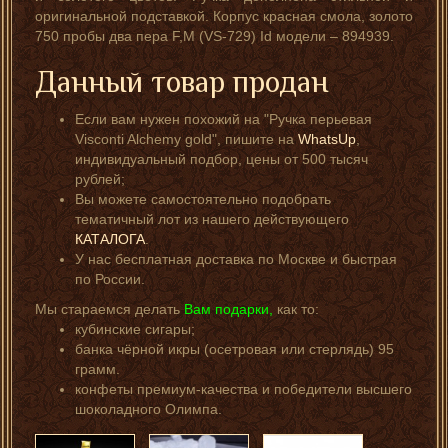
оригинальной подставкой. Корпус красная смола, золото
750 пробы два пера F,M (VS-729) Id модели – 894939.
Данный товар продан
Если вам нужен похожий на "Ручка перьевая
Visconti Alchemy gold", пишите на
WhatsUp
,
индивидуальный подбор, цены от 500 тысяч
рублей;
Вы можете самостоятельно подобрать
тематичный лот из нашего действующего
КАТАЛОГА
.
У нас бесплатная доставка по Москве и быстрая
по России.
Мы стараемся делать
Вам подарки,
как то:
кубинские сигары;
банка чёрной икры (осетровая или стерлядь) 95
грамм.
конфеты премиум-качества и победители высшего
шоколадного Олимпа.