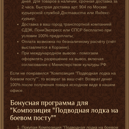
дней. Для товаров в наличии, срочная доставка за
2 часа. Быстрая доставка арт. 904 по Москве
курьерской службой
Достависта
или
Яндекс-
курьер
;
Доставка в ваш город транспортной компанией
СДЭК, ПониЭкспресс или СПСР бесплатно при
условии 100% предоплаты;
Оплата возможна по безналичному расчёту (счёт
выставляется в Корзине).
При международном вывозе - помогаем
оформлять разрешение на вывоз, включая
согласование с Министерством культуры РФ.
Если не понравился "Композиция "Подводная лодка на
боевом посту"", то возврат за ваш счёт. Возврат денег
100% после получения товара исходном виде в нашем
офисе.
Бонусная программа для
"Композиция "Подводная лодка на
боевом посту""
Покупая Композиция "Подводная лодка на боевом