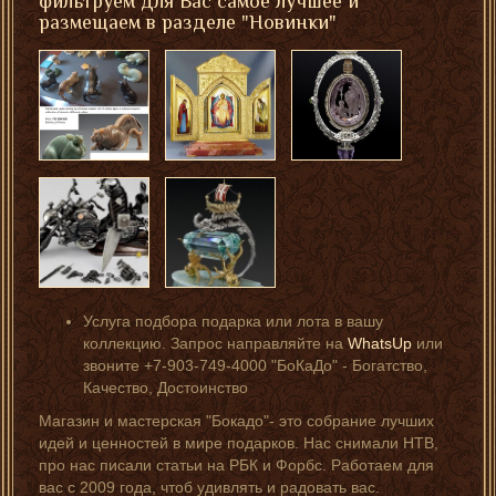
фильтруем для Вас самое лучшее и
размещаем в разделе "Новинки"
Услуга подбора подарка или лота в вашу
коллекцию. Запрос направляйте на
WhatsUp
или
звоните +7-903-749-4000 "БоКаДо" - Богатство,
Качество, Достоинство
Магазин и мастерская "Бокадо"- это собрание лучших
идей и ценностей в мире подарков. Нас снимали НТВ,
про нас писали статьи на РБК и Форбс. Работаем для
вас с 2009 года, чтоб удивлять и радовать вас.