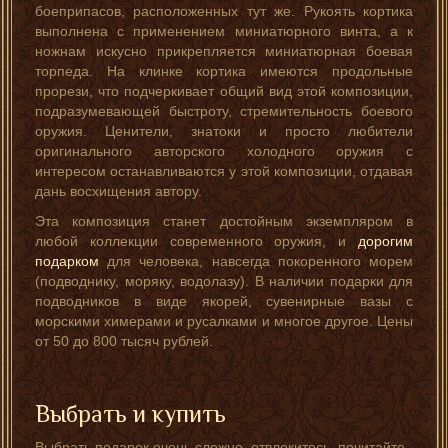
боеприпасов, расположенных тут же. Рукоять кортика
выполнена с применением миниатюрного винта, а к
ножнам искусно прикрепляется миниатюрная боевая
торпеда. На клинке кортика имеются продольные
прорези, что подчеркивает общий вид этой композиции,
подразумевающей быстроту, стремительность боевого
оружия. Ценители, знатоки и просто любители
оригинального авторского холодного оружия с
интересом останавливаются у этой композиции, отдавая
дань восхищения автору.
Эта композиция станет достойным экземпляром в
любой коллекции современного оружия, и
дорогим
подарком
для человека, навсегда покоренного морем
(подводнику, моряку, водолазу). В наличии подарки для
подводников в виде якорей, сувенирные вазы с
морскими химерами и русалками и многое другое. Цены
от 50 до 800 тысяч рублей.
Выбрать и купить
Выбрать подарок очень сложно, отвлекитесь, почитайте