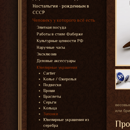
Ностальгия - рожденным в
СССР
Человеку у которого всё есть
Элитная посуда
Работы в стиле Фаберже
Культурные ценности РФ
Наручные часы
Эксклюзив
Деловые аксессуары
Ювелирные украшения
Cartier
Колье / Ожерелья
Подвески
Броши
Браслеты
Серьги
весовые
Кольца
или бри
Запонки
Ювелирные украшения из
Про
серебра