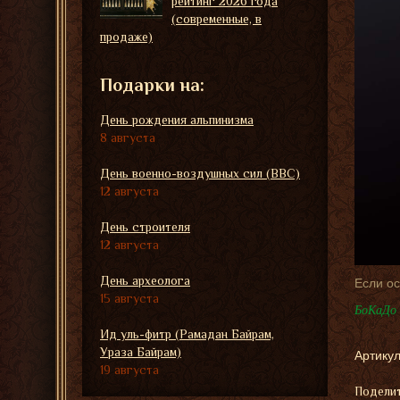
рейтинг 2026 года
(современные, в
продаже)
Подарки на:
День рождения альпинизма
8 августа
День военно-воздушных сил (ВВС)
12 августа
День строителя
12 августа
День археолога
Если о
15 августа
БоКаДо 
Ид уль-фитр (Рамадан Байрам,
Ураза Байрам)
Артикул
19 августа
Поделит