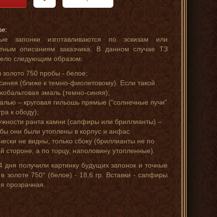
ре:
ые запонки изготавливаются по эскизам или
стным описаниям заказчика. В данном случае ТЗ
ело следующим образом:
 золото 750 пробы - белое;
синяя (ближе к темно-фиолетовому). Если такой
о кобальтовая эмаль (темно-синяя);
алью – круговая гильошь прямые ("солнечные лучи"
ра к ободу);
ужности ранта камни (сапфиры или бриллианты) –
обы они были утоплены в корпус и анфас
чески не видны, только сбоку (бриллианты не по
й стороне, а по торцу, наполовину утопленные).
4 дня получили картинку будущих запонок и точные
 золоте 750° (белое) - 18,6 гр. Вставки - сапфиры
яя прозрачная.