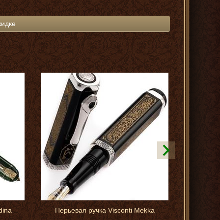
кидке
dina
Перьевая ручка Visconti Mekka
Запонки 