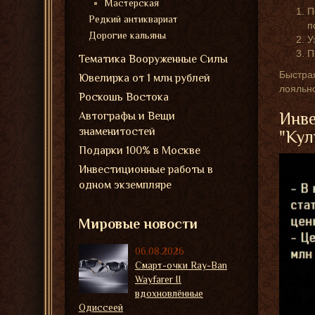
Мастерская
П
Редкий антиквариат
п
Дорогие кальяны
У
П
Тематика Вооруженные Силы
Быстрая
Ювелирка от 1 млн рублей
лояльно
Роскошь Востока
Инве
Автографы и Вещи
знаменитостей
"Кул
Подарки 100% в Москве
Инвестиционные работы в
одном экземпляре
Мировые новости
06.08.2026
Смарт-очки Ray-Ban
Wayfarer II
вдохновлённые
Одиссеей