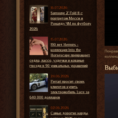
16.07.2026
Samsung Z Fold 8 с
портретом Месси и
Роналду ЧМ по футболу
2026
15.07.2026
190 лет Hermès -
коллекция Into the
Понрави
Horsescape превращает
коллекц
седла, лассо, уздечки и кованые
гвозди в 90 уникальных украшений
Выби
24.06.2026
Ferrari просит своих
клиентов купить
электромобиль Luce за
640 000 долларов
02.06.2026
Самые дорогие нарды,