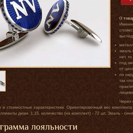
О това
Именн
слове
выгляд
металл
эмаль 
нет, т
под эм
от цент
по окр
так чт
практи
лицево
Через 
 и стоимостные характеристики. Ориентировочный вес комплекта в
ллианты диам. 1,15, количество (на комплект) - 72 шт. Эмаль - син
грамма лояльности