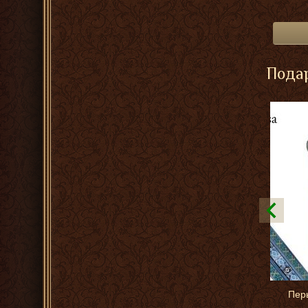
Подар
Перь