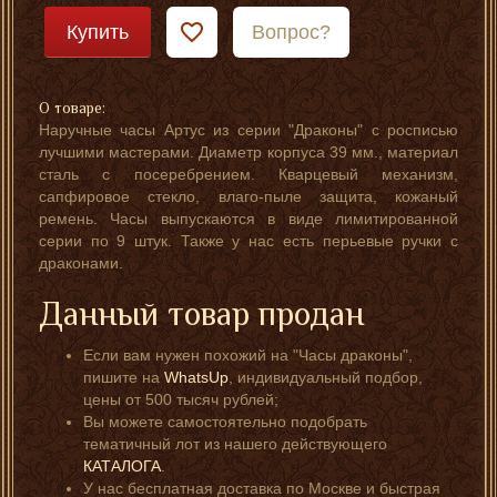
Купить
Вопрос?
О товаре:
Наручные часы Артус из серии "Драконы" с росписью
лучшими мастерами. Диаметр корпуса 39 мм., материал
сталь с посеребрением. Кварцевый механизм,
сапфировое стекло, влаго-пыле защита, кожаный
ремень. Часы выпускаются в виде лимитированной
серии по 9 штук. Также у нас есть перьевые ручки с
драконами.
Данный товар продан
Если вам нужен похожий на "Часы драконы",
пишите на
WhatsUp
, индивидуальный подбор,
цены от 500 тысяч рублей;
Вы можете самостоятельно подобрать
тематичный лот из нашего действующего
КАТАЛОГА
.
У нас бесплатная доставка по Москве и быстрая