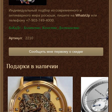
Индивидуальный подбор из современного и
антикварного мира роскоши, пишите на
WhatsUp
или
телефону +7-903-749-4000.
БоКаДо - Богатство, Качество, Достоинство.
Артикул:
2210
Сообщить мне первому о скидке
Подарки в наличии