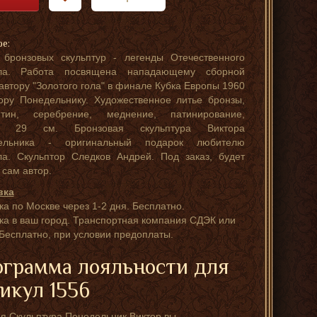
ре:
 бронзовых скульптур - легенды Отечественного
ла. Работа посвящена нападающему сборной
автору "Золотого гола" в финале Кубка Европы 1960
тору Понедельнику. Художественное литье бронзы,
нтин, серебрение, меднение, патинирование,
та 29 см. Бронзовая скульптура Виктора
ельника - оригинальный подарок любителю
а. Скульптор Следков Андрей. Под заказ, будет
 сам автор.
вка
ка по Москве через 1-2 дня. Бесплатно.
ка в ваш город. Транспортная компания СДЭК или
Бесплатно, при условии предоплаты.
грамма лояльности для
икул 1556
я Скульптура Понедельник Виктор вы