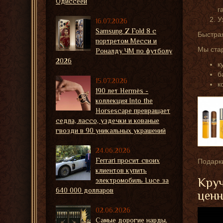
Одиссеей
г
У
16.07.2026
Samsung Z Fold 8 с
Быстрая
портретом Месси и
Мы стар
Роналду ЧМ по футболу
2026
к
б
15.07.2026
к
190 лет Hermès -
коллекция Into the
Horsescape превращает
седла, лассо, уздечки и кованые
гвозди в 90 уникальных украшений
24.06.2026
Ferrari просит своих
Подарки
клиентов купить
Круч
электромобиль Luce за
640 000 долларов
ценн
02.06.2026
Самые дорогие нарды,