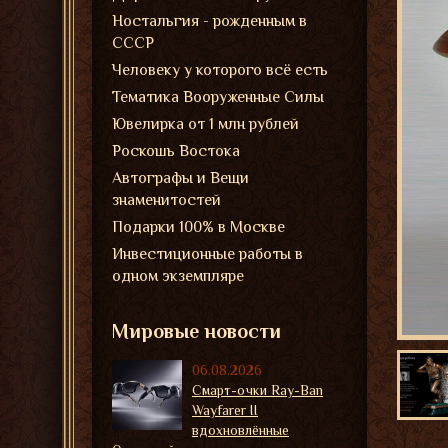
Ностальгия - рожденным в
СССР
Человеку у которого всё есть
Тематика Вооруженные Силы
Ювелирка от 1 млн рублей
Роскошь Востока
Автографы и Вещи
знаменитостей
Подарки 100% в Москве
Инвестиционные работы в
одном экземпляре
Мировые новости
06.08.2026
Смарт-очки Ray-Ban
Wayfarer II
вдохновлённые