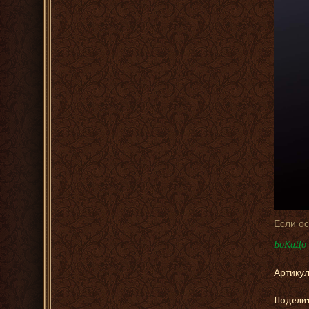
Если о
БоКаДо 
Артикул
Поделит