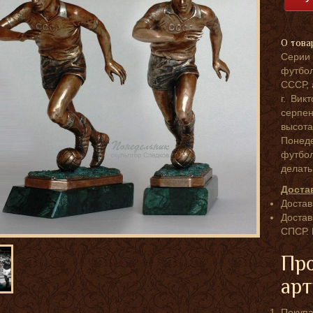
О това
Серии
футбо
СССР, 
г. Вик
серпе
высо
Понед
футбол
делать
Доста
Достав
Достав
СПСР. 
Про
арт
Покупа