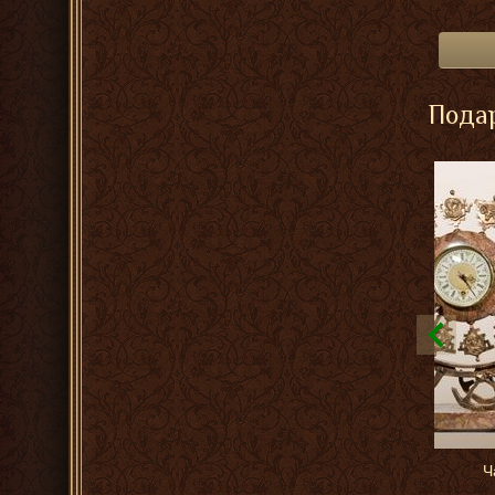
Подар
Ч