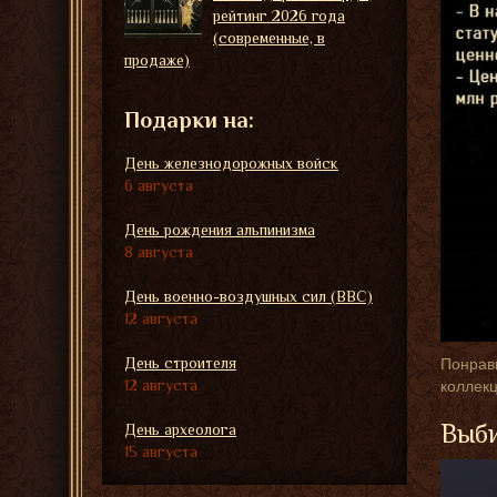
рейтинг 2026 года
(современные, в
продаже)
Подарки на:
День железнодорожных войск
6 августа
День рождения альпинизма
8 августа
День военно-воздушных сил (ВВС)
12 августа
День строителя
Понрави
12 августа
коллекц
Выби
День археолога
15 августа