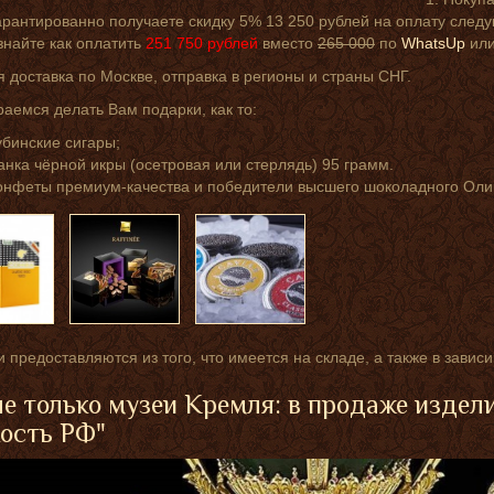
арантированно получаете скидку 5% 13 250 рублей на оплату след
знайте как оплатить
251 750
рублей
вместо
265 000
по
WhatsUp
или
 доставка по Москве, отправка в регионы и страны СНГ.
аемся делать Вам подарки, как то:
убинские сигары;
анка чёрной икры (осетровая или стерлядь) 95 грамм.
онфеты премиум-качества и победители высшего шоколадного Оли
 предоставляются из того, что имеется на складе, а также в завис
е только музеи Кремля: в продаже издел
ость РФ"