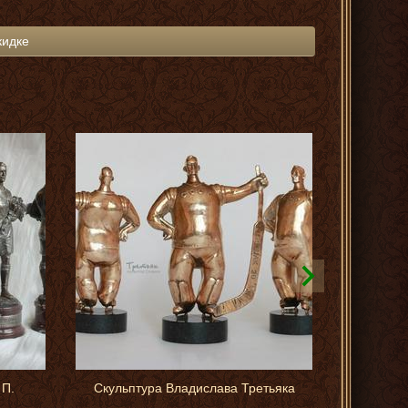
кидке
 П.
Скульптура Владислава Третьяка
Ста