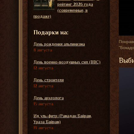
рейтинг 2026 года
(современные, в
продаже)
Подарки на:
Понрави
День рождения альпинизма
"Бокадо
8 августа
Выби
День военно-воздушных сил (ВВС)
12 августа
День строителя
12 августа
День археолога
15 августа
Ид уль-фитр (Рамадан Байрам,
Ураза Байрам)
19 августа