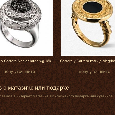
 y Carrera Alegias large wg 18k
Carrera y Carrera кольцо Alegria
цену уточняйте
цену уточняйте
 о магазине или подарке
 заказа в интернет магазине эксклюзивного подарка или сувенира.