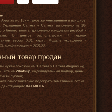
ре:
 Alegrias wg 18k – такое же женственное и изящное,
. Украшение Carrera y Carrera выполнено из 18-
ого белого золота, дополнено изящными резьбой и
нками. В центре располагаются 7 черных
иантов весом 0,31 карат. Модель украшения -
2, конфигурация – 020108.
ный товар продан
ам нужен похожий на "Carrera y Carrera Alegrias wg
пишите на
WhatsUp
, индивидуальный подбор, цены
 тысяч рублей;
ете самостоятельно подобрать тематичный лот из
о действующего
КАТАЛОГА
.