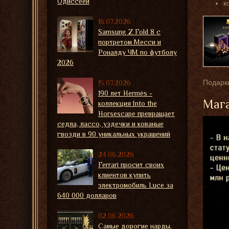
Одиссеей
к
16.07.2026
Samsung Z Fold 8 с
портретом Месси и
Роналду ЧМ по футболу
2026
Подарки
15.07.2026
190 лет Hermès -
Мага
коллекция Into the
Horsescape превращает
седла, лассо, уздечки и кованые
гвозди в 90 уникальных украшений
24.06.2026
Ferrari просит своих
клиентов купить
электромобиль Luce за
640 000 долларов
02.06.2026
Самые дорогие нарды,