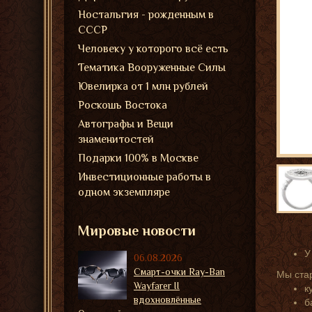
Ностальгия - рожденным в
СССР
Человеку у которого всё есть
Тематика Вооруженные Силы
Ювелирка от 1 млн рублей
Роскошь Востока
Автографы и Вещи
знаменитостей
Подарки 100% в Москве
Инвестиционные работы в
одном экземпляре
Мировые новости
У
06.08.2026
Смарт-очки Ray-Ban
Мы ста
Wayfarer II
к
вдохновлённые
б