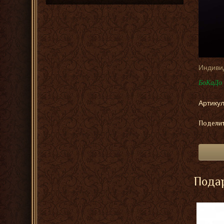
Индиви
БоКаДо 
Артикул
Поделит
Подар