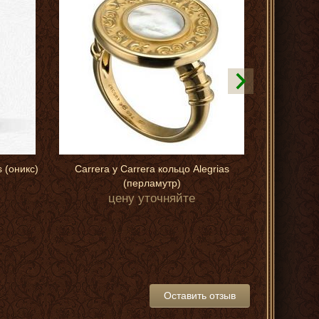
s (оникс)
Carrera y Carrera кольцо Alegrias
C
(перламутр)
цену уточняйте
Оставить отзыв