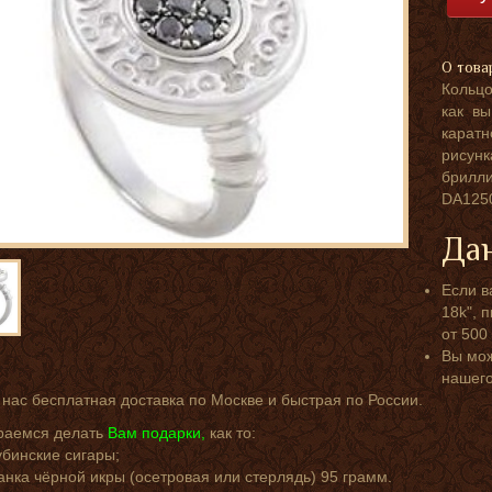
О това
Кольцо
как вы
каратн
рису
брилл
DA1250
Дан
Если в
18k", 
от 500
Вы мож
нашег
 нас бесплатная доставка по Москве и быстрая по России.
раемся делать
Вам подарки,
как то:
убинские сигары;
анка чёрной икры (осетровая или стерлядь) 95 грамм.