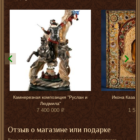
Камнерезная композиция "Руслан и
Икона Казанс
Людмила"
7 400 000
1 50
Отзыв о магазине или подарке