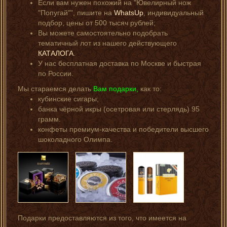
Если вам нужен похожий на "Ювелирный нож
"Попугай"", пишите на
WhatsUp
, индивидуальный
подбор, цены от 500 тысяч рублей;
Вы можете самостоятельно подобрать
тематичный лот из нашего действующего
КАТАЛОГА
.
У нас бесплатная доставка по Москве и быстрая
по России.
Мы стараемся делать
Вам подарки,
как то:
кубинские сигары;
банка чёрной икры (осетровая или стерлядь) 95
грамм.
конфеты премиум-качества и победители высшего
шоколадного Олимпа.
Подарки предоставляются из того, что имеется на