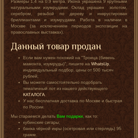
Размеры 1,4 на 0,9 метра. Икона украшена 9 крупными
натуральными изумрудами. Оклад украшен золотом,
серебром, резьбой по дереву и инкрустирован
бриллиантами и изумрудами. Работа в наличии в
Москве (за исключением периодов экспозиции на
православных выставках).
Данный товар продан
Если вам нужен похожий на "Троица (бивень
мамонта, изумруды)", пишите на
WhatsUp
,
индивидуальный подбор, цены от 500 тысяч
рублей;
Вы можете самостоятельно подобрать
тематичный лот из нашего действующего
КАТАЛОГА
.
У нас бесплатная доставка по Москве и быстрая
по России.
Мы стараемся делать
Вам подарки,
как то:
кубинские сигары;
банка чёрной икры (осетровая или стерлядь) 95
грамм.