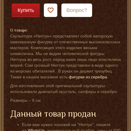
Купить
Вопрос?
О товаре:
Скульптура «Нептун» представляет собой авторскую
камнерезную фигурку от отечественных высококлассных
мастеров. Композиция этого изделия весьма
символична. Мы не видим человеческой фигуры
Нептуна во весь рост, перед нами лишь лицо властелина
морей. Сам грозный Нептун представлен в виде одного
из морских обитателей. В руках он держит трезубец.
Также в нашем магазине есть
фигурки из серебра
.
Для изготовления этой оригинальной скульптуры
использовали дымчатый хрусталь, сапфиры и серебро.
Размеры – 6 см.
Данный товар продан
Если вам нужен похожий на "Нептун", пишите
на
WhatsUp
, индивидуальный подбор, цены от 500