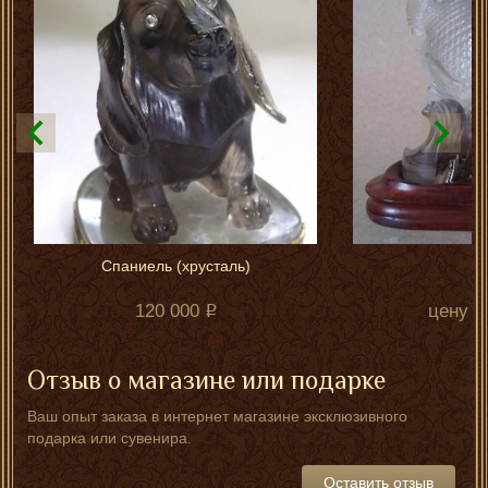
Спаниель (хрусталь)
А
120 000
цену у
Отзыв о магазине или подарке
Ваш опыт заказа в интернет магазине эксклюзивного
подарка или сувенира.
Оставить отзыв