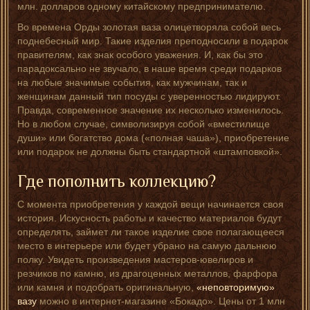
млн. долларов одному китайскому предпринимателю.
Во времена Орды золотая ваза олицетворяла собой весь
поднебесный мир. Такие изделия преподносили в подарок
правителям, как знак особого уважения. И, как бы это
парадоксально не звучало, в наше время среди подарков
на любые значимые события, как мужчинам, так и
женщинам данный тип посуды с уверенностью лидируют.
Правда, современное значение их несколько изменилось.
Но в любом случае, символизируя собой «вместилище
души» или богатство дома («полная чаша»), приобретение
или подарок не должны быть стандартной «штамповкой».
Где пополнить коллекцию?
С момента приобретения у каждой вещи начинается своя
история. Искусность работы и качество материалов будут
определять, займет ли такое изделие свое полагающееся
место в интерьере или будет убрано на самую дальнюю
полку. Увидеть произведения мастеров-ювелиров и
резчиков по камню, из драгоценных металлов, фарфора
или камня и подобрать оригинальную,
«неповторимую»
вазу
можно в интернет-магазине «Бокадо». Цены от 1 млн