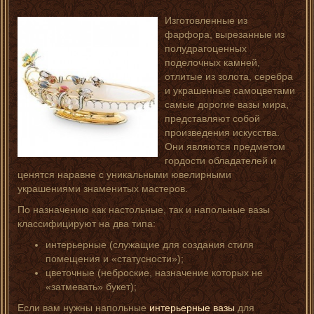
Изготовленные из
фарфора, вырезанные из
полудрагоценных
поделочных камней,
отлитые из золота, серебра
и украшенные самоцветами
самые дорогие вазы мира,
представляют собой
произведения искусства.
Они являются предметом
гордости обладателей и
ценятся наравне с уникальными ювелирными
украшениями знаменитых мастеров.
По назначению как настольные, так и напольные вазы
классифицируют на два типа:
интерьерные (служащие для создания стиля
помещения и «статусности»);
цветочные (неброские, назначение которых не
«затмевать» букет);
Если вам нужны напольные
интерьерные вазы
для