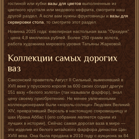
гостиной или кубки
вазы для цветов
выполненные из
цветного хрусталя или медового нефрита, смотрите наш
другой раздел. А если вам нужны фруктовницы и
вазы для
сервировки стола
, то смотрите этот раздел.
Новинка 2025 года: ювелирная настольная ваза "Орхидея"
- цена 4,8 миллиона рублей. Более 250 грамм золота,
работа художника мирового уровня Татьяны Жарковой.
Коллекции самых дорогих
ваз
Саксонский правитель Август II Сильный, выменявший в
XVII веке у прусского короля за 600 своих солдат драгун
151 вазу «белого золота» (так называли фарфор), знал
цену своему приобретению. Не менее увлеченными
коллекционерами были «король-солнце» Людовик Великий
XIV, превративший Версаль в настоящую сокровищницу и
шах Ирана Аббас I (его собрание является одним из
лучших в истории). Сейчас самая дорогая ваза в мире —
это изделие из белого китайского фарфора династии Цин
XVIII века. Она была продана в 2010 году с аукциона за 84