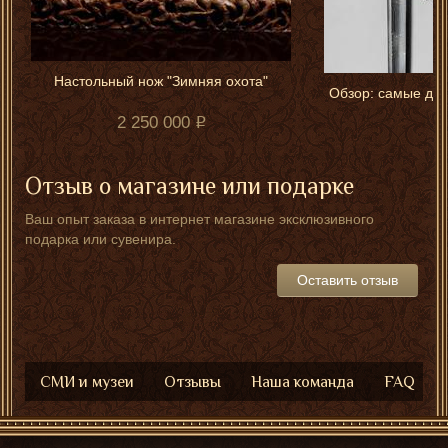
Настольный нож "Зимняя охота"
Обзор: самые дор
м
2 250 000
Отзыв о магазине или подарке
Ваш опыт заказа в интернет магазине эксклюзивного
подарка или сувенира.
Оставить отзыв
СМИ и музеи
Отзывы
Наша команда
FAQ