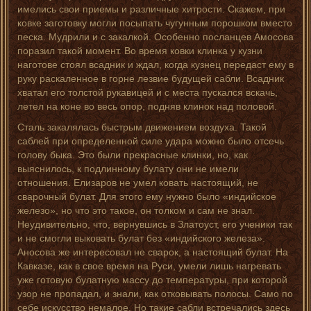
имелись свои приемы и различные хитрости. Скажем, при
ковке заготовку могли посыпать чугунным порошком вместо
песка. Мудрили и с закалкой. Особенно посланцев Амосова
поразил такой момент. Во время ковки клинка у кузни
наготове стоял всадник и ждал, когда кузнец передаст ему в
руку раскаленное в горне лезвие будущей сабли. Всадник
хватал его толстой рукавицей и с места пускался вскачь,
летел на коне во весь опор, подняв клинок над половой.
Сталь закалялась быстрым движением воздуха. Такой
саблей при определенной силе удара можно было отсечь
голову быка. Это были прекрасные клинки, но, как
выяснилось, к подлинному булату они не имели
отношения. Елизаров не умел ковать настоящий, не
сварочный булат. Для этого ему нужно было «индийское
железо», но что это такое, он толком и сам не знал.
Неудивительно, что, вернувшись в Златоуст, его ученики так
и не смогли выковать булат без «индийского железа».
Аносова же интересовал не сварок, а настоящий булат. На
Кавказе, как в свое время на Руси, умели лишь нагревать
уже готовую булатную массу до температуры, при которой
узор не пропадал, и знали, как отковывать полосы. Само по
себе искусство немалое. Но такие сабли встречались здесь