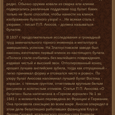
редко. Обычно оружие ковали из сварка или клинки
подвергались различным подделкам под булат. Каких
только не было способов, чтобы нанести на клинок
изображение булатного узора! «...Не всякая сталь с
узорами, - писал П.П. Аносов, - должна называться
булатом.
В 1837 г. продолжительные исследования и громадный
труд замечательного горного инженера и металлурга
завершились успехом. На Златоустовском заводе был
наконец изготовлен первый клинок из настоящего булата.
«Полоса стали сгибалась без малейшего повреждения,
издавая чистый и высокий звон. Отполированный конец
крошил лучшие английские зубила, тогда как отпущенный -
легко принимал форму и отсекался чисто и ровно». По
узору булат Аносова напоминал лучший булат Востока -
хорасан, с темным грунтом, отчетливым крупным белым
рисунком и золотистым отливом. Статья П.П. Аносова «О
булатах» была напечатана в «Горном журнале» № 1 за
1841 г. и моментально переведена во Франции и Германии.
Она произвела сенсацию во всем мире. Аносов опередил в
этом деле безуспешно работавших французов Клуэ и
Дегран-Гюржей, итальянского профессора Кривели,