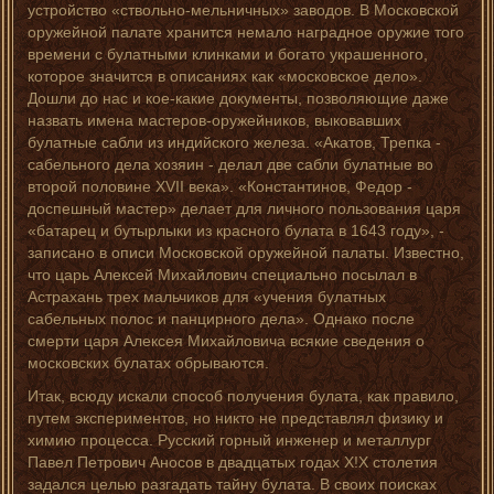
устройство «ствольно-мельничных» заводов. В Московской
оружейной палате хранится немало наградное оружие того
времени с булатными клинками и богато украшенного,
которое значится в описаниях как «московское дело».
Дошли до нас и кое-какие документы, позволяющие даже
назвать имена мастеров-оружейников, выковавших
булатные сабли из индийского железа. «Акатов, Трепка -
сабельного дела хозяин - делал две сабли булатные во
второй половине XVII века». «Константинов, Федор -
доспешный мастер» делает для личного пользования царя
«батарец и бутырлыки из красного булата в 1643 году», -
записано в описи Московской оружейной палаты. Известно,
что царь Алексей Михайлович специально посылал в
Астрахань трех мальчиков для «учения булатных
сабельных полос и панцирного дела». Однако после
смерти царя Алексея Михайловича всякие сведения о
московских булатах обрываются.
Итак, всюду искали способ получения булата, как правило,
путем экспериментов, но никто не представлял физику и
химию процесса. Русский горный инженер и металлург
Павел Петрович Аносов в двадцатых годах Х!Х столетия
задался целью разгадать тайну булата. В своих поисках