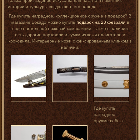
только произведение искусства для нас, но и памятник
истории и культуры создавшего его народа.
Где купить наградное, коллекционное оружие в подарок? В
магазине Бокадо можно купить
подарок на 23 февраля
в
виде настольной ножевой композиции. Также в наличии
есть дорогие портфели и сумки из кожи аллигатора и
крокодила. Интерьерные ножи с фиксированным клинком в
наличии.
Где купить
наградное
оружие саблю