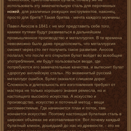
использовать эту замечательную сталь для перочинных
ножей
, для различных режущих инструментов, наконец,
просто для бритв? Такая бритва - мечта каждого мужчины.
Павел Аносов в 1841 г. не мог представить себе того,
какими путями будут развиваться в дальнейшем
промышленное производство и металлургия. В те времена
невозможно было даже предположить, что металлургия
сможет через сто лет получить такое развитие. Аносов
полагал, что после его открытия булат войдет во всеобщее
употребление, им будут пользоваться везде, где
потребуются его замечательные качества, и вытеснит булат
«дорогую английскую сталь». Но знаменитый русский
металлург ошибся. Булат оказался слишком дорог.
Сложность и длительность его изготовления требуют от
мастера не только хорошего знания ремесла, но и
настоящего высокого искусства. А искусство и
производство, искусство и поточный метод - вещи
несовместимые. Где начинается план и поток, там
кончается искусство. Поэтому настоящая булатная сталь в
широких объемах не изготавливается. Вот почему каждый
булатный клинок, дошедший до нас из древности, - это не