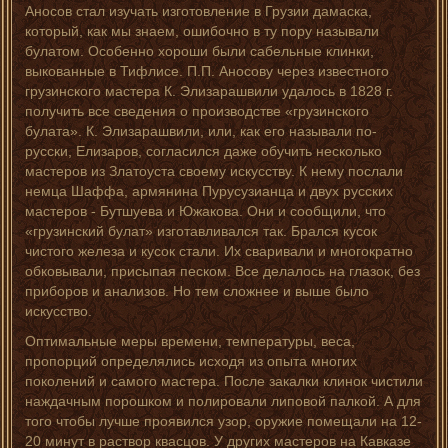
Аносов стал изучать изготовление в Грузии дамаска,
который, как мы знаем, ошибочно в ту пору называли
булатом. Особенно хороши были сабельные клинки,
выкованные в Тифлисе. П.П. Аносову через известного
грузинского мастера К. Элизарашвили удалось в 1828 г.
получить все сведения о производстве «грузинского
булата». К. Элизарашвили, или, как его называли по-
русски, Елизаров, согласился даже обучить несколько
мастеров из Златоуста своему искусству. К нему послали
немца Шаффа, армянина Пурусузианца и двух русских
мастеров - Бутшуева и Южакова. Они и сообщили, что
«грузинский булат» изготавливался так. Брался кусок
чистого железа и кусок стали. Их сваривали и многократно
обковывали, присыпая песком. Все делалось на глазок, без
приборов и анализов. Но тем сложнее и выше было
искусство.
Оптимальные меры времени, температуры, веса,
пропорций определялись исходя из опыта многих
поколений и самого мастера. После закалки клинок чистили
наждачным порошком и полировали липовой палкой. А для
того чтобы лучше проявился узор, оружие помещали на 12-
20 минут в раствор квасцов. У других мастеров на Кавказе