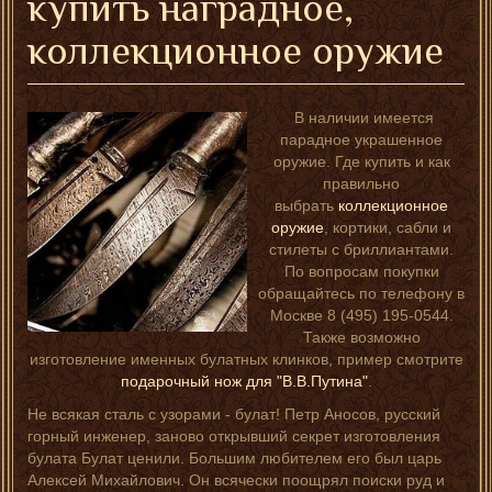
купить наградное,
коллекционное оружие
В наличии имеется
парадное украшенное
оружие. Где купить и как
правильно
выбрать
коллекционное
оружие
, кортики, сабли и
стилеты с бриллиантами.
По вопросам покупки
обращайтесь по телефону в
Москве 8 (495) 195-0544.
Также возможно
изготовление именных булатных клинков, пример смотрите
подарочный нож для "В.В.Путина"
.
Не всякая сталь с узорами - булат! Петр Аносов, русский
горный инженер, заново открывший секрет изготовления
булата Булат ценили. Большим любителем его был царь
Алексей Михайлович. Он всячески поощрял поиски руд и