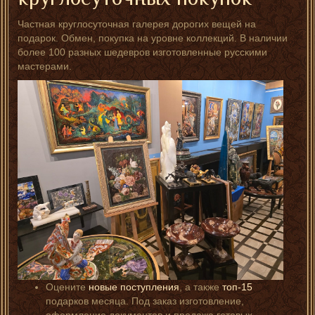
Частная круглосуточная галерея дорогих вещей на
подарок. Обмен, покупка на уровне коллекций. В наличии
более 100 разных шедевров изготовленные русскими
мастерами.
Оцените
новые поступления
, а также
топ-15
подарков месяца. Под заказ изготовление,
оформление документов и продажа готовых