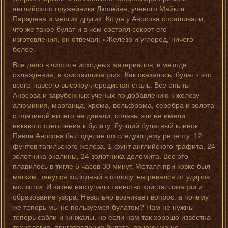
английского оружейника Дюпейна, ученого Майкла
Парадена и многих других. Когда у Аносова спрашивали,
что же такое булат и в чем состоял секрет его
изготовления, он отвечал: «Железо и углерод, ничего
более.
Все дело в чистоте исходных материалов, в методе
охлаждения, в кристаллизации». Как оказалось, булат - это
всего-навсего высокоуглеродистая сталь. Все опыты
Аносова и зарубежных ученых по добавлению к железу
алюминия, марганца, хрома, вольфрама, серебра и золота
с платиной ничего не давали, сплавы эти не имели
никакого отношения к булату. Лучший булатный клинок
Павла Аносова был сделан по следующему рецепту: 12
фунтов тагильского железа, 1 фунт английского графита, 24
золотника окалины, 24 золотника доломита. Все это
плавилось в тигле 5 часов 30 минут. Металл при ковке был
мягким, тянулся холодный в полосу, нагревался от ударов
молотом. И затем наступало таинство кристаллизации и
образование узора. Невольно возникает вопрос: а почему
же теперь мы не пользуемся булатом? Нам не нужны
теперь сабли и кинжалы, но если нам так хорошо известна
технология, приготовления булата, почему же не