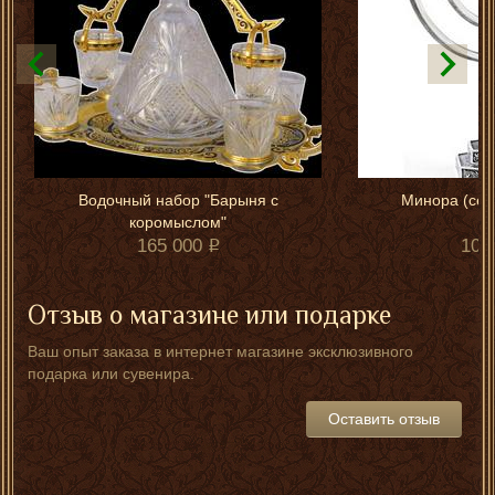
Водочный набор "Барыня с
Минора (сер
коромыслом"
165 000
102
Отзыв о магазине или подарке
Ваш опыт заказа в интернет магазине эксклюзивного
подарка или сувенира.
Оставить отзыв