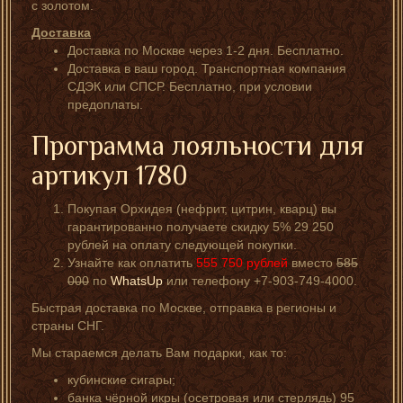
с золотом.
Доставка
Доставка по Москве через 1-2 дня. Бесплатно.
Доставка в ваш город. Транспортная компания
СДЭК или СПСР. Бесплатно, при условии
предоплаты.
Программа лояльности для
артикул 1780
Покупая Орхидея (нефрит, цитрин, кварц) вы
гарантированно получаете скидку 5% 29 250
рублей на оплату следующей покупки.
Узнайте как оплатить
555 750
рублей
вместо
585
000
по
WhatsUp
или телефону +7-903-749-4000.
Быстрая доставка по Москве, отправка в регионы и
страны СНГ.
Мы стараемся делать Вам подарки, как то:
кубинские сигары;
банка чёрной икры (осетровая или стерлядь) 95