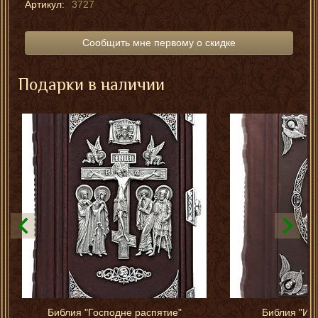
Артикул:
3727
Сообщить мне первому о скидке
Подарки в наличии
Библия "Господне распятие"
Библия "Иис