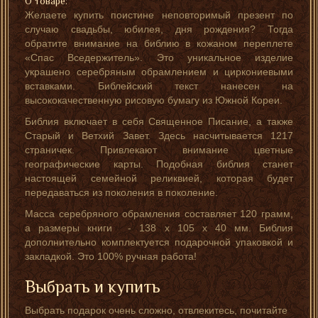
О товаре:
Желаете купить поистине неповторимый презент по
случаю свадьбы, юбилея, дня рождения? Тогда
обратите внимание на библию в кожаном переплете
«Спас Вседержитель». Это уникальное изделие
украшено серебряным обрамлением и циркониевыми
вставками. Библейский текст нанесен на
высококачественную рисовую бумагу из Южной Кореи.
Библия включает в себя Священное Писание, а также
Старый и Ветхий Завет. Здесь насчитывается 1217
страничек. Привлекают внимание цветные
географические карты. Подобная библия станет
настоящей семейной реликвией, которая будет
передаваться из поколения в поколение.
Масса серебряного обрамления составляет 120 грамм,
а размеры книги - 138 х 105 х 40 мм. Библия
дополнительно комплектуется подарочной упаковкой и
закладкой. Это 100% ручная работа!
Выбрать и купить
Выбрать подарок очень сложно, отвлекитесь, почитайте