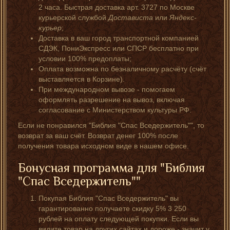
2 часа. Быстрая доставка арт. 3727 по Москве
курьерской службой
Достависта
или
Яндекс-
курьер
;
Доставка в ваш город транспортной компанией
СДЭК, ПониЭкспресс или СПСР бесплатно при
условии 100% предоплаты;
Оплата возможна по безналичному расчёту (счёт
выставляется в Корзине).
При международном вывозе - помогаем
оформлять разрешение на вывоз, включая
согласование с Министерством культуры РФ.
Если не понравился "Библия "Спас Вседержитель"", то
возврат за ваш счёт. Возврат денег 100% после
получения товара исходном виде в нашем офисе.
Бонусная программа для "Библия
"Спас Вседержитель""
Покупая Библия "Спас Вседержитель" вы
гарантированно получаете скидку 5% 3 250
рублей на оплату следующей покупки. Если вы
видите товар на других сайтах и дороже - значит у