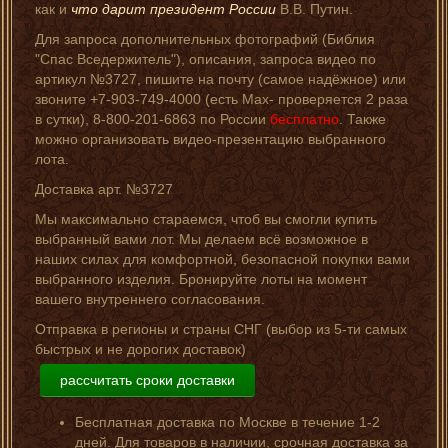
как и
что дарит президент России
В.В. Путин.
Для запроса дополнительных фотографий (Библия
"Спас Вседержитель"), описания, запроса видео по
артикул №3727, пишите на почту (самое надёжное) или
звоните +7-903-749-4000 (есть Мах- проверяется 2 раза
в сутки), 8-800-201-6863 по России
бесплатно
. Также
можно организовать видео-презентацию выбранного
лота.
Доставка арт. №3727
Мы максимально стараемся, чтоб вы смогли купить
выбранный вами лот. Мы делаем всё возможное в
наших силах для комфортной, безопасной покупки вами
выбранного изделия. Бронируйте лоты на момент
вашего внутреннего согласования.
Отправка в регионы и страны СНГ (выбор из 5-ти самых
быстрых и не дорогих доставок)
рассчитать сроки доставки
Бесплатная доставка по Москве в течение 1-2
дней. Для товаров в наличии, срочная доставка за