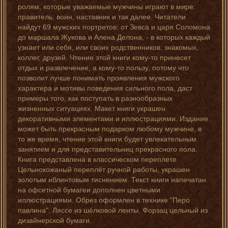
ролям, которые уважаемые мужчины играют в мире:
правитель, воин, наставник и так далее. Читатели
найдут 69 мужских портретов: от Зевса и царя Соломона
до маршала Жукова и Алена Делона, - в которых каждый
узнает или себя, или своих родственников, знакомых,
коллег, друзей. Чтение этой книги кому-то принесет
отдых и развлечение, а кому-то пользу, потому что
позволит лучше понимать проявления мужского
характера и мотивы поведения сильного пола, даст
примеры того, как поступать в разнообразных
жизненных ситуациях. Макет книги украшен
декоративными элементами и иллюстрациями. Издание
может быть прекрасным подарком любому мужчине, в
то же время, чтение этой книги будет увлекательным
занятием и для представительниц прекрасного пола.
Книга представлена в классическом переплете.
Цельнокожаный переплёт ручной работы, украшен
золотым иблинтовым тиснением. Текст книги напечатан
на офсетной бумагеи дополнен цветными
иллюстрациями. Обрез оформлен в технике "Перо
павлина". Ляссе из шёлковой ленты. Форзац цельный из
дизайнерской бумаги.