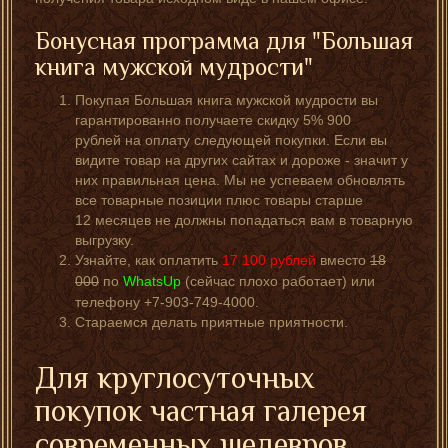
Бонусная программа для "Большая
книга мужской мудрости"
Покупая Большая книга мужской мудрости вы
гарантированно получаете скидку 5% 900
рублей на оплату следующей покупки. Если вы
видите товар на других сайтах и дороже - значит у
них правильная цена. Мы не успеваем обновлять
все товарные позиции плюс товары старше
12 месяцев не должны попадаться вам в товарную
выгрузку.
Узнайте, как оплатить
17 100
рублей
вместо
18
000
по
WhatsUp
(сейчас плохо работает) или
телефону +7-903-749-4000.
Стараемся делать приятные приятности.
Для круглосуточных
покупок частная галерея
современных шедевров