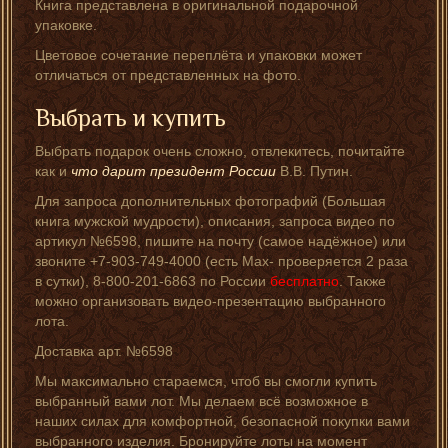
Книга представлена в оригинальной подарочной
упаковке.
Цветовое сочетание переплёта и упаковки может
отличаться от представленных на фото.
Выбрать и купить
Выбрать подарок очень сложно, отвлекитесь, почитайте
как и
что дарит президент России
В.В. Путин.
Для запроса дополнительных фотографий (Большая
книга мужской мудрости), описания, запроса видео по
артикул №6598, пишите на почту (самое надёжное) или
звоните +7-903-749-4000 (есть Мах- проверяется 2 раза
в сутки), 8-800-201-6863 по России
бесплатно
. Также
можно организовать видео-презентацию выбранного
лота.
Доставка арт. №6598
Мы максимально стараемся, чтоб вы смогли купить
выбранный вами лот. Мы делаем всё возможное в
наших силах для комфортной, безопасной покупки вами
выбранного изделия. Бронируйте лоты на момент