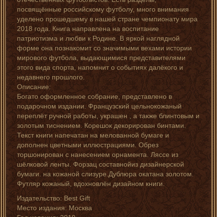
посвящённые российскому футболу, много внимания
уделено прошедшему в нашей стране чемпионату мира
2018 года. Книга направлена на воспитание
патриотизма и любви к Родине. В яркой наглядной
форме она познакомит со значимыми вехами истории
мирового футбола, выдающимися представителями
этого вида спорта, напомнит о событиях далёкого и
недавнего прошлого.
Описание:
Богато оформленное собрание, представлено в
подарочном издании. Французский цельнокожаный
переплёт ручной работы, украшен , а также блинтовым и
золотым тиснением. Корешок декорирован бинтами.
Текст книги напечатан на мелованной бумаге и
дополнен цветными иллюстрациями. Обрез
торшонирован с нанесением орнамента. Ляссе из
шёлковой ленты. Форзац составнойиз дизайнерской
бумаги. на кожаной слизуре.Дублюра окатана золотом.
Футляр кожаный, вдохновлён дизайном книги.
Издательство: Best Gift
Место издания: Москва