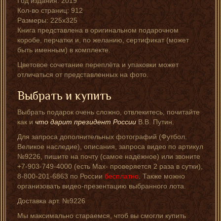
Год издания: 2019
Кол-во страниц: 912
Размеры: 225х325
Книга представлена в оригинальном подарочном
коробе, перчатки и, по желанию, сертификат (может
быть именным) в комплекте.
Цветовое сочетание переплёта и упаковки может
отличаться от представленных на фото.
Выбрать и купить
Выбрать подарок очень сложно, отвлекитесь, почитайте
как и
что дарит президент России
В.В. Путин.
Для запроса дополнительных фотографий (Футбол.
Великое наследие), описания, запроса видео по артикул
№9226, пишите на почту (самое надёжное) или звоните
+7-903-749-4000 (есть Мах- проверяется 2 раза в сутки),
8-800-201-6863 по России
бесплатно
. Также можно
организовать видео-презентацию выбранного лота.
Доставка арт. №9226
Мы максимально стараемся, чтоб вы смогли купить