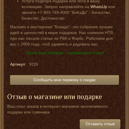
Услуга подбора подарка или лота в вашу
коллекцию. Запрос направляйте на
WhatsUp
или
звоните +7-903-749-4000 "БоКаДо" - Богатство,
Качество, Достоинство
Магазин и мастерская "Бокадо"- это собрание лучших
идей и ценностей в мире подарков. Нас снимали НТВ,
про нас писали статьи на РБК и Форбс. Работаем для
вас с 2009 года, чтоб удивлять и радовать вас.
Пусть ваш подарок - напоминает о вас!
Артикул:
9226
Сообщить мне первому о скидке
Отзыв о магазине или подарке
Ваш опыт заказа в интернет магазине эксклюзивного
подарка или сувенира.
Оставить отзыв